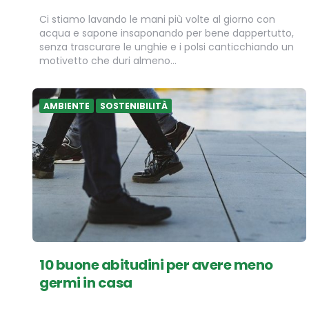
Ci stiamo lavando le mani più volte al giorno con
acqua e sapone insaponando per bene dappertutto,
senza trascurare le unghie e i polsi canticchiando un
motivetto che duri almeno…
AMBIENTE
SOSTENIBILITÀ
10 buone abitudini per avere meno
germi in casa