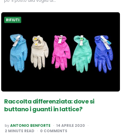
po’ il posto alla voglia di…
RIFIUTI
Raccolta differenziata: dove si
buttano i guanti in lattice?
POSTED
by
ANTONIO BENFORTE
14 APRILE 2020
BY
2
MINUTE READ
0 COMMENTS