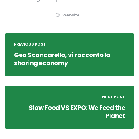
Website
Post
navigation
PREVIOUS POST
Gea Scancarello, vi racconto la
sharing economy
NEXT POST
Slow Food VS EXPO: We Feed the
Planet