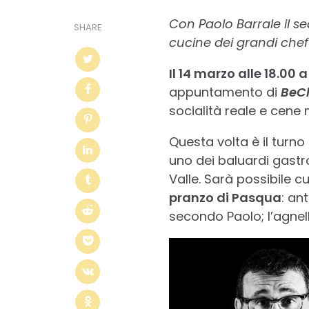
Con Paolo Barrale il s
SHARE
cucine dei grandi chef
Il 14 marzo alle 18.00
appuntamento di
BeCh
socialità reale e cene 
Questa volta è il turn
uno dei baluardi gastr
Valle. Sarà possibile c
pranzo di Pasqua
: an
secondo Paolo; l’agnel