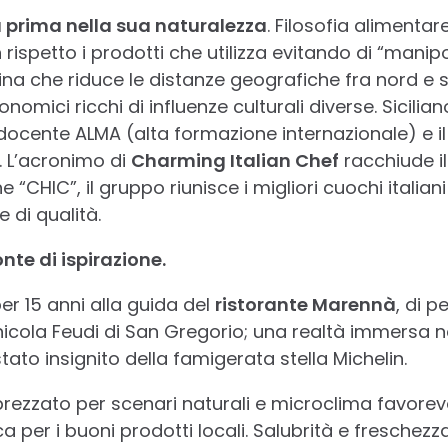
ia prima nella sua naturalezza
. Filosofia alimentar
 rispetto i prodotti che utilizza evitando di “manipo
ina che riduce le distanze geografiche fra nord e 
nomici ricchi di influenze culturali diverse. Sicili
 docente ALMA (alta formazione internazionale) e i
. L’acronimo di
Charming Italian Chef
racchiude il
 “CHIC”, il gruppo riunisce i migliori cuochi italian
e di qualità.
fonte di ispirazione.
er 15 anni alla guida del
ristorante Marennà
, di p
nicola Feudi di San Gregorio; una realtà immersa 
tato insignito della famigerata stella Michelin.
prezzato per scenari naturali e microclima favorev
a per i buoni prodotti locali. Salubrità e freschezz