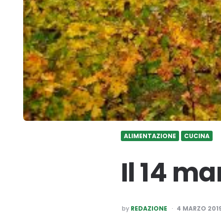
ALIMENTAZIONE
CUCINA
Il 14 m
POSTED
by
REDAZIONE
4 MARZO 201
BY