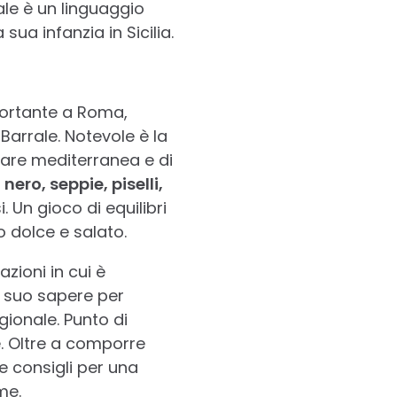
ale è un linguaggio
ua infanzia in Sicilia.
mportante a Roma,
arrale. Notevole è la
ntare mediterranea e di
l nero, seppie, piselli,
. Un gioco di equilibri
 dolce e salato.
zioni in cui è
l suo sapere per
gionale. Punto di
e. Oltre a comporre
e consigli per una
me.