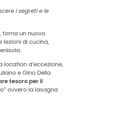
re i segreti e le
, torna un nuovo
 lezioni di cucina,
enisola.
a location d’eccezione,
uliano e Gino Della
re tesoro per il
rto” ovvero la lasagna