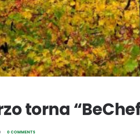
arzo torna “BeChe
9
0 COMMENTS