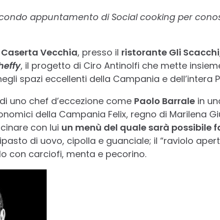
econdo appuntamento di Social cooking per conosce
 a Caserta Vecchia
, presso il
ristorante Gli Scacchi
effy
, il progetto di Ciro Antinolfi che mette insieme
negli spazi eccellenti della Campania e dell’intera P
o di uno chef d’eccezione come
Paolo Barrale
in un
onomici della Campania Felix, regno di Marilena Gi
ucinare con lui
un menù del quale sarà possibile fa
tipasto di uovo, cipolla e guanciale; il “raviolo ape
lo con carciofi, menta e pecorino.