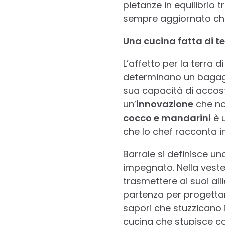
pietanze in equilibrio t
sempre aggiornato che d
Una cucina fatta di te
L’affetto per la terra 
determinano un bagagli
sua capacità di accosta
un’
innovazione
che no
cocco e mandarini
è u
che lo chef racconta i
Barrale si definisce un
impegnato. Nella veste 
trasmettere ai suoi all
partenza per progettar
sapori che stuzzicano i
cucina che stupisce co