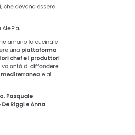
ti, che devono essere
Ale.P.a.
 che amano la cucina e
sere una
piattaforma
iori chef e i produttori
volontà di diffondere
 mediterranea
e ai
no, Pasquale
 De Riggi e Anna