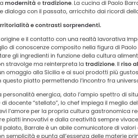
ra
modernità
e
tradizione
. La cucina di Paolo Barr
ialoga con il passato, arricchito dai ricordi della s
rritorialità e contrasti sorprendenti.
di origine e il contatto con una realtà lavorativa i
o di conoscenze composito nella figura di Paolo B
re gli ingredienti in funzione della cultura alime
n stravolge ma reinterpreta la
tradizione
. Il
riso a
n omaggio alla Sicilia e ai suoi prodotti più gustosi
n questo piatto permettendo l’incontro fra universo
a personalità energica, dato l’ampio spettro di situa
di docente “stellato”, lo chef impiega il meglio de
ievi l’amore per la propria cultura gastronomica re
e piatti innovativi e dalla creatività sempre vivac
l palato, Barrale è un abile comunicatore di valori 
n semplicità e punta all’essenza delle materie pri