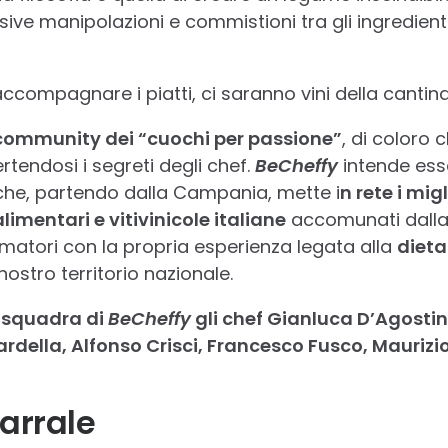
sive manipolazioni e commistioni tra gli ingredien
ccompagnare i piatti, ci saranno vini della cantina 
community dei “cuochi per passione”
, di coloro
tendosi i segreti degli chef.
BeCheffy
intende es
he, partendo dalla Campania, mette i
n rete i migl
limentari e vitivinicole italiane
accomunati dalla 
atori con la propria esperienza legata alla
dieta
nostro territorio nazionale.
a squadra di
BeCheffy
gli chef Gianluca D’Agosti
della, Alfonso Crisci, Francesco Fusco, Maurizio
Barrale