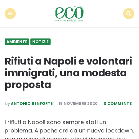
Econote
Menu
Search
AMBIENTE
NOTIZIE
Rifiuti a Napoli e volontari
immigrati, una modesta
proposta
POSTED
by
ANTONIO BENFORTE
15 NOVEMBRE 2020
0 COMMENTS
BY
I rifiuti a Napoli sono sempre stati un
problema. A poche ore da un nuovo lockdown,
con migliaia di persone che si riversano per