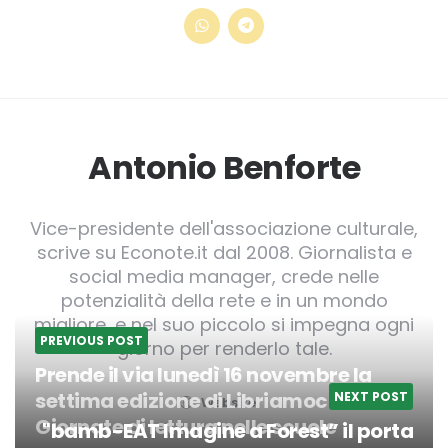
Antonio Benforte
Vice-presidente dell'associazione culturale,
scrive su Econote.it dal 2008. Giornalista e
social media manager, crede nelle
potenzialità della rete e in un mondo
migliore, e nel suo piccolo si impegna ogni
PREVIOUS POST
giorno per renderlo tale.
Prende il via lunedì 16 novembre la
settima edizione di Libriamoci.
NEXT POST
Website
Giornate di lettura nelle scuole
"bamb-EAT Imagine a Forest” il porta