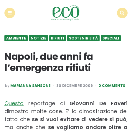
Econote
Menu
Search
AMBIENTE
NOTIZIE
RIFIUTI
SOSTENIBILITÀ
SPECIALI
Napoli, due anni fa
l’emergenza rifiuti
POSTED
by
MARIANNA SANSONE
30 DICEMBRE 2009
0 COMMENTS
BY
Questo
reportage di
Giovanni De Faveri
dimostra molte cose. E’ la dimostrazione del
fatto che
se si vuol evitare di vedere si può
,
ma anche che
se vogliamo andare oltre a