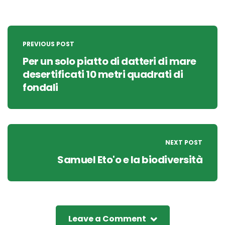
Post
navigation
PREVIOUS POST
Per un solo piatto di datteri di mare
desertificati 10 metri quadrati di
fondali
NEXT POST
Samuel Eto'o e la biodiversità
Leave a Comment