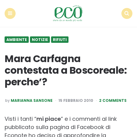
Econote
Menu
Search
AMBIENTE
NOTIZIE
RIFIUTI
Mara Carfagna
contestata a Boscoreale:
perche’?
POSTED
by
MARIANNA SANSONE
15 FEBBRAIO 2010
2 COMMENTS
BY
Visti i tanti “
mi piace
” e i commenti al link
pubblicato sulla pagina di Facebook di
Econote ho deciso di approfondire la