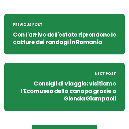
Post
navigation
PREVIOUS POST
Con l'arrivo dell'estate riprendono le
catture dei randagi in Romania
NEXT POST
Consigli di viaggio: visitiamo
l'Ecomuseo della canapa grazie a
Glenda Giampaoli