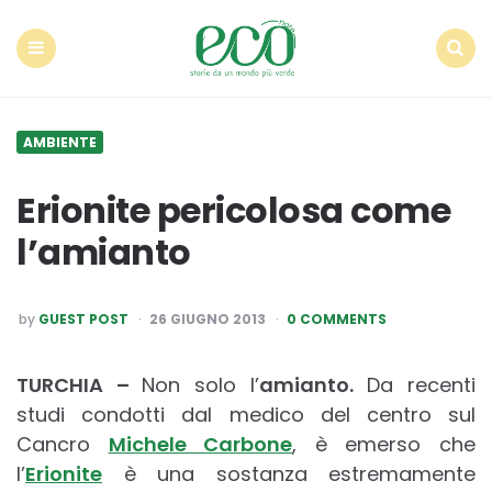
Econote
Menu
Search
AMBIENTE
Erionite pericolosa come
l’amianto
POSTED
by
GUEST POST
26 GIUGNO 2013
0 COMMENTS
BY
TURCHIA –
Non solo l’
amianto.
Da recenti
studi condotti dal medico del centro sul
Cancro
Michele Carbone
, è emerso che
l’
Erionite
è una sostanza estremamente