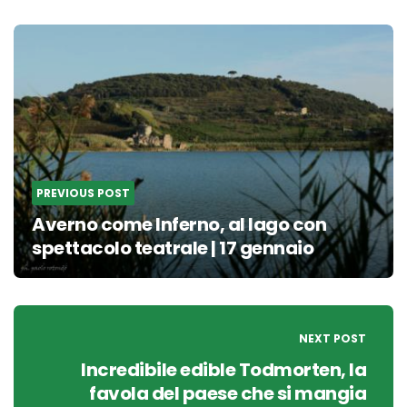
Post
navigation
PREVIOUS POST
Averno come Inferno, al lago con
spettacolo teatrale | 17 gennaio
NEXT POST
Incredibile edible Todmorten, la
favola del paese che si mangia