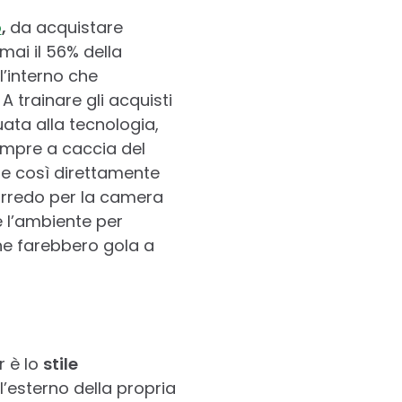
o
,
da acquistare
rmai il 56% della
l’interno che
A trainare gli acquisti
uata alla tecnologia,
empre a caccia del
re così direttamente
arredo per la camera
e l’ambiente per
che farebbero gola a
 è lo
stile
l’esterno della propria