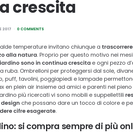
a crescita
 2017
0 COMMENTS
 calde temperature invitano chiunque a
trascorrer
zo alla natura
. Proprio per questo motivo nei mesi 
giardino sono in continua crescita
e ogni pezzo d
 ruba. Ombrelloni per proteggersi dal sole, divanett
, puff, tavolini, poggiapiedi e lampade permettono a
 en plein air insieme ad amici e parenti nel pieno 
rdino più ricercati vi sono mobili e suppellettili
res
i design
che possano dare un tocco di colore e pe
dere cifre esagerate
.
dino: si compra sempre di più onl