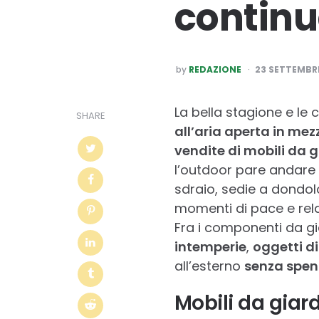
continu
POSTED
by
REDAZIONE
23 SETTEMBRE
BY
La bella stagione e le
SHARE
all’aria aperta in mez
vendite di mobili da 
l’outdoor pare andare a
sdraio, sedie a dondolo
momenti di pace e relax
Fra i componenti da gia
intemperie
,
oggetti d
all’esterno
senza spen
Mobili da giar