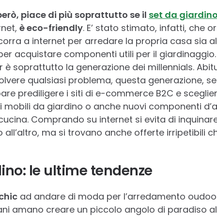
 però, piace di più soprattutto se il
set da giardin
rnet,
è eco-friendly
. E’ stato stimato, infatti, che o
corra a internet per arredare la propria casa sia al
er acquistare componenti utili per il giardinaggio. 
r è soprattutto la generazione dei millennials. Abit
solvere qualsiasi problema, questa generazione, s
are prediligere i siti di e-commerce B2C e sceglie
vi mobili da giardino o anche nuovi componenti d’
la cucina. Comprando su internet si evita di inquinar
all’altro, ma si trovano anche offerte irripetibili 
dino: le ultime tendenze
chic
ad andare di moda per l’arredamento oudoor
aliani amano creare un piccolo angolo di paradiso al