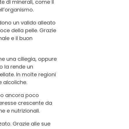
e di minerali, come il
ell’organismo.
dono un valido alleato
oce della pelle. Grazie
nale e il buon
 una ciliegia, oppure
so la rende un
late. In molte regioni
e alcoliche.
utto ancora poco
teresse crescente da
e e nutrizionali.
ato. Grazie alle sue