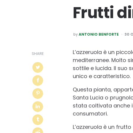
Frutti d
POSTED
by
ANTONIO BENFORTE
30 
BY
L’azzeruola è un piccol
SHARE
mediterranee. Molto si
sottile e lucida. Il su
unico e caratteristico.
Questa pianta, apparte
Santa Lucia o prugnolo
stata coltivata anche 
consumatori.
L’azzeruola è un frutto 