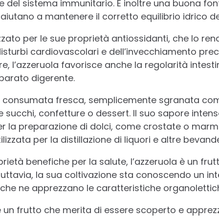
e del sistema immunitario. È inoltre una buona font
e aiutano a mantenere il corretto equilibrio idrico d
zato per le sue proprietà antiossidanti, che lo ren
isturbi cardiovascolari e dell’invecchiamento prec
re, l’azzeruola favorisce anche la regolarità intesti
parato digerente.
e consumata fresca, semplicemente sgranata come
e succhi, confetture o dessert. Il suo sapore inten
er la preparazione di dolci, come crostate o marmel
ilizzata per la distillazione di liquori e altre bevand
rietà benefiche per la salute, l’azzeruola è un fr
Tuttavia, la sua coltivazione sta conoscendo un in
, che ne apprezzano le caratteristiche organolettich
 un frutto che merita di essere scoperto e apprezz