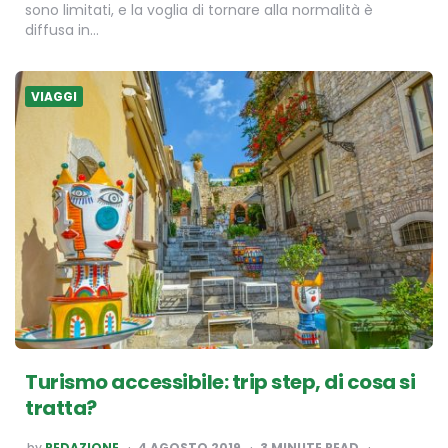
sono limitati, e la voglia di tornare alla normalità è
diffusa in…
VIAGGI
Turismo accessibile: trip step, di cosa si
tratta?
POSTED
by
REDAZIONE
4 AGOSTO 2019
3
MINUTE READ