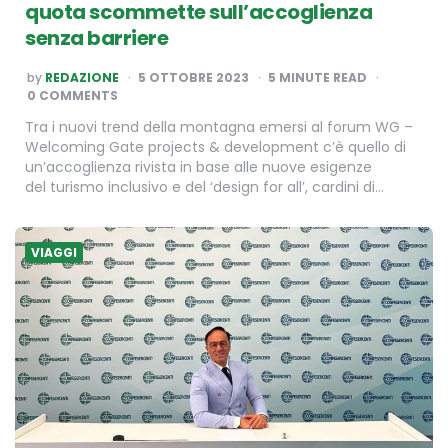
quota scommette sull’accoglienza
senza barriere
POSTED
by
REDAZIONE
5 OTTOBRE 2023
5
MINUTE READ
BY
0 COMMENTS
Tra i nuovi trend della montagna emersi al forum WG –
Welcoming Gate projects & development c’è quello di
un’accoglienza rivista in base alle nuove esigenze
del turismo inclusivo e del ‘design for all’, cardini di…
VIAGGI