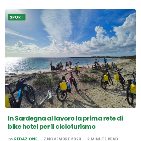
SPORT
In Sardegna al lavoro la prima rete di
bike hotel per il cicloturismo
POSTED
by
REDAZIONE
7 NOVEMBRE 2023
2
MINUTE READ