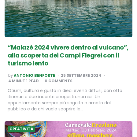
“Malazè 2024 vivere dentro al vulcano”,
alla scoperta dei Campi Flegrei con il
turismo lento
POSTED
by
ANTONIO BENFORTE
25 SETTEMBRE 2024
BY
4
MINUTE READ
0 COMMENTS
Otium, cultura e gusto in dieci eventi diffusi, con otto
itinerari e due incontri enogastronomici Un
appuntamento sempre più seguito e amato dal
pubblico e da chi vuole scoprire le…
CREATIVITÀ