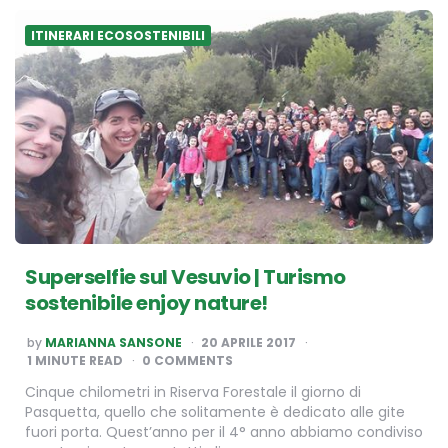
ITINERARI ECOSOSTENIBILI
Superselfie sul Vesuvio | Turismo
sostenibile enjoy nature!
POSTED
by
MARIANNA SANSONE
20 APRILE 2017
BY
1
MINUTE READ
0 COMMENTS
Cinque chilometri in Riserva Forestale il giorno di
Pasquetta, quello che solitamente è dedicato alle gite
fuori porta. Quest’anno per il 4° anno abbiamo condiviso