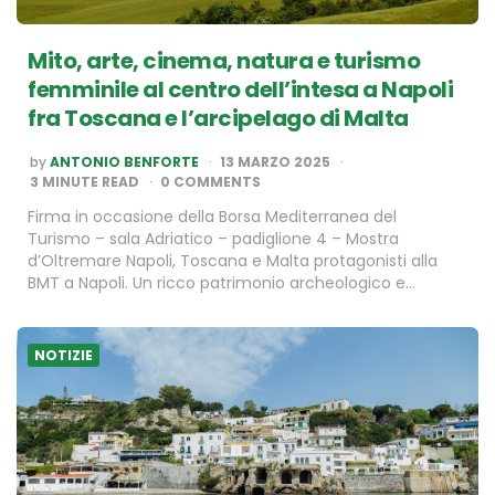
Mito, arte, cinema, natura e turismo
femminile al centro dell’intesa a Napoli
fra Toscana e l’arcipelago di Malta
POSTED
by
ANTONIO BENFORTE
13 MARZO 2025
BY
3
MINUTE READ
0 COMMENTS
Firma in occasione della Borsa Mediterranea del
Turismo – sala Adriatico – padiglione 4 – Mostra
d’Oltremare Napoli, Toscana e Malta protagonisti alla
BMT a Napoli. Un ricco patrimonio archeologico e…
NOTIZIE