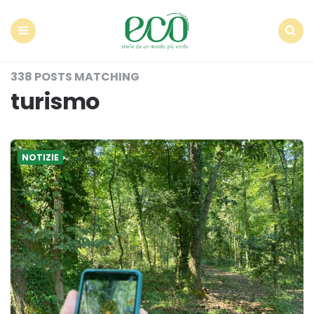
Econote
Menu
Search
338 POSTS MATCHING
turismo
NOTIZIE