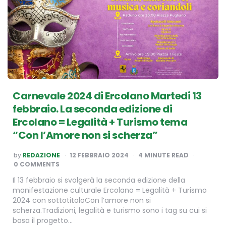
Carnevale 2024 di Ercolano Martedi 13
febbraio. La seconda edizione di
Ercolano = Legalità + Turismo tema
“Con l’Amore non si scherza”
POSTED
by
REDAZIONE
12 FEBBRAIO 2024
4
MINUTE READ
BY
0 COMMENTS
Il 13 febbraio si svolgerà la seconda edizione della
manifestazione culturale Ercolano = Legalità + Turismo
2024 con sottotitoloCon l’amore non si
scherza.Tradizioni, legalità e turismo sono i tag su cui si
basa il progetto…