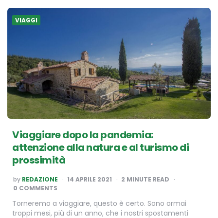
VIAGGI
Viaggiare dopo la pandemia:
attenzione alla natura e al turismo di
prossimità
POSTED
by
REDAZIONE
14 APRILE 2021
2
MINUTE READ
BY
0 COMMENTS
Torneremo a viaggiare, questo è certo. Sono ormai
troppi mesi, più di un anno, che i nostri spostamenti