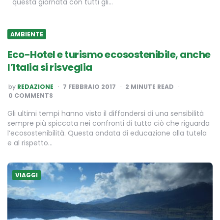
questa giornata con tutti gli…
AMBIENTE
Eco-Hotel e turismo ecosostenibile, anche
l’Italia si risveglia
POSTED
by
REDAZIONE
7 FEBBRAIO 2017
2
MINUTE READ
BY
0 COMMENTS
Gli ultimi tempi hanno visto il diffondersi di una sensibilità
sempre più spiccata nei confronti di tutto ciò che riguarda
l’ecosostenibilità. Questa ondata di educazione alla tutela
e al rispetto…
VIAGGI