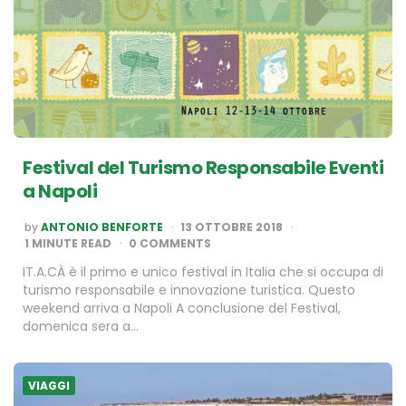
Festival del Turismo Responsabile Eventi
a Napoli
POSTED
by
ANTONIO BENFORTE
13 OTTOBRE 2018
BY
1
MINUTE READ
0 COMMENTS
IT.A.CÀ è il primo e unico festival in Italia che si occupa di
turismo responsabile e innovazione turistica. Questo
weekend arriva a Napoli A conclusione del Festival,
domenica sera a…
VIAGGI