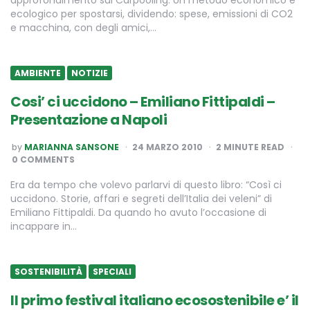
approfondimento sul Carpooling. Un metodo economico e
ecologico per spostarsi, dividendo: spese, emissioni di CO2
e macchina, con degli amici,…
AMBIENTE
NOTIZIE
Cosi’ ci uccidono – Emiliano Fittipaldi –
Presentazione a Napoli
POSTED
by
MARIANNA SANSONE
24 MARZO 2010
2
MINUTE READ
BY
0 COMMENTS
Era da tempo che volevo parlarvi di questo libro: “Così ci
uccidono. Storie, affari e segreti dell’Italia dei veleni” di
Emiliano Fittipaldi. Da quando ho avuto l’occasione di
incappare in…
SOSTENIBILITÀ
SPECIALI
Il primo festival italiano ecosostenibile e’ il