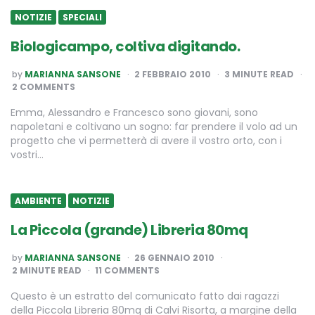
NOTIZIE
SPECIALI
Biologicampo, coltiva digitando.
POSTED
by
MARIANNA SANSONE
2 FEBBRAIO 2010
3
MINUTE READ
BY
2 COMMENTS
Emma, Alessandro e Francesco sono giovani, sono
napoletani e coltivano un sogno: far prendere il volo ad un
progetto che vi permetterà di avere il vostro orto, con i
vostri…
AMBIENTE
NOTIZIE
La Piccola (grande) Libreria 80mq
POSTED
by
MARIANNA SANSONE
26 GENNAIO 2010
BY
2
MINUTE READ
11 COMMENTS
Questo è un estratto del comunicato fatto dai ragazzi
della Piccola Libreria 80mq di Calvi Risorta, a margine della