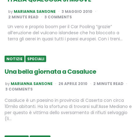
POSTED
by
MARIANNA SANSONE
3 MAGGIO 2010
BY
2
MINUTE READ
3 COMMENTS
Un vero e proprio boom per il Car Pooling “grazie”
all’eruzione del vulcano islandese che ha bloccato a
terra gli aerei in quasi tutti i paesi europei. Con i treni…
NOTIZIE
SPECIALI
Una bella giornata a Casaluce
POSTED
by
MARIANNA SANSONE
26 APRILE 2010
2
MINUTE READ
BY
3 COMMENTS
Casaluce è un paesino in provincia di Caserta con circa
10mila abitanti. Ha la sfortuna di trovarsi sull’Asse Mediano e
per questo è vittima dello sversamento di rifiuti selvaggio
(lì…