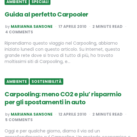
AMBIENTE
SPECIALI
Guida al perfetto Carpooler
POSTED
by
MARIANNA SANSONE
17 APRILE 2010
2
MINUTE READ
BY
4 COMMENTS
Riprendiamo questo viaggio nel Carpooling, abbiamo
iniziato lunedì con questo articolo. Su Internet, questa
grande rete dove si trova di tutto di più, ho trovato
moltissimi siti di Carpooling, e…
AMBIENTE
SOSTENIBILITÀ
Carpooling: meno CO2 e piu’ risparmio
per gli spostamenti in auto
POSTED
by
MARIANNA SANSONE
12 APRILE 2010
2
MINUTE READ
BY
5 COMMENTS
Oggi e per qualche giorno, diamo il via ad un