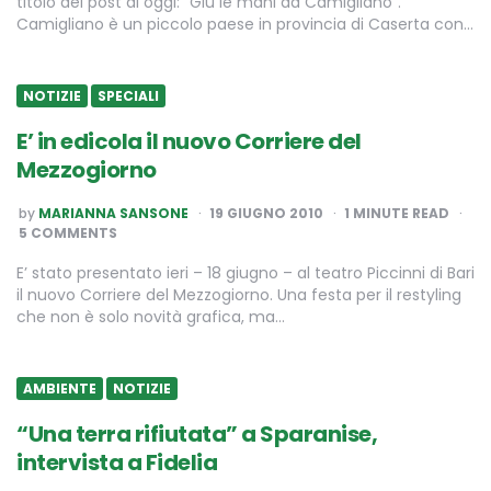
titolo del post di oggi: “Giù le mani da Camigliano”.
Camigliano è un piccolo paese in provincia di Caserta con…
NOTIZIE
SPECIALI
E’ in edicola il nuovo Corriere del
Mezzogiorno
POSTED
by
MARIANNA SANSONE
19 GIUGNO 2010
1
MINUTE READ
BY
5 COMMENTS
E’ stato presentato ieri – 18 giugno – al teatro Piccinni di Bari
il nuovo Corriere del Mezzogiorno. Una festa per il restyling
che non è solo novità grafica, ma…
AMBIENTE
NOTIZIE
“Una terra rifiutata” a Sparanise,
intervista a Fidelia