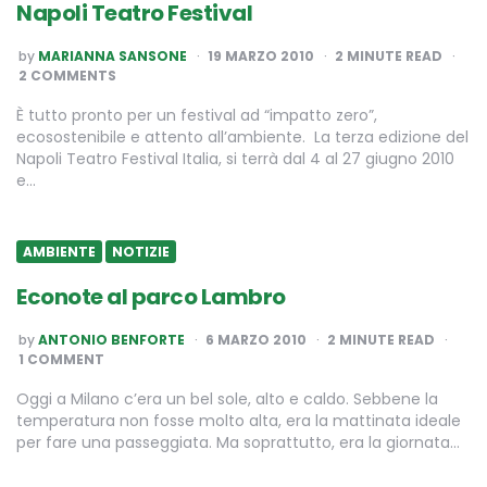
Napoli Teatro Festival
POSTED
by
MARIANNA SANSONE
19 MARZO 2010
2
MINUTE READ
BY
2 COMMENTS
È tutto pronto per un festival ad “impatto zero”,
ecosostenibile e attento all’ambiente. La terza edizione del
Napoli Teatro Festival Italia, si terrà dal 4 al 27 giugno 2010
e…
AMBIENTE
NOTIZIE
Econote al parco Lambro
POSTED
by
ANTONIO BENFORTE
6 MARZO 2010
2
MINUTE READ
BY
1 COMMENT
Oggi a Milano c’era un bel sole, alto e caldo. Sebbene la
temperatura non fosse molto alta, era la mattinata ideale
per fare una passeggiata. Ma soprattutto, era la giornata…