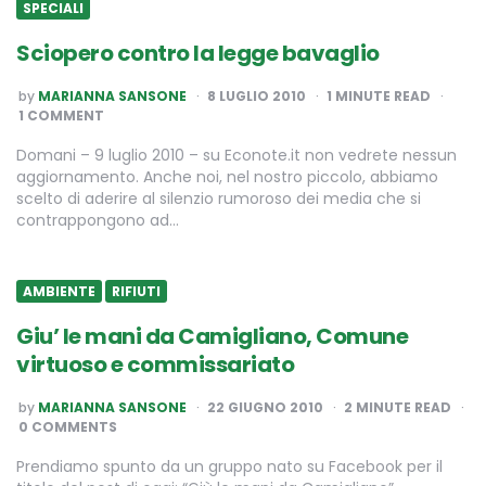
SPECIALI
Sciopero contro la legge bavaglio
POSTED
by
MARIANNA SANSONE
8 LUGLIO 2010
1
MINUTE READ
BY
1 COMMENT
Domani – 9 luglio 2010 – su Econote.it non vedrete nessun
aggiornamento. Anche noi, nel nostro piccolo, abbiamo
scelto di aderire al silenzio rumoroso dei media che si
contrappongono ad…
AMBIENTE
RIFIUTI
Giu’ le mani da Camigliano, Comune
virtuoso e commissariato
POSTED
by
MARIANNA SANSONE
22 GIUGNO 2010
2
MINUTE READ
BY
0 COMMENTS
Prendiamo spunto da un gruppo nato su Facebook per il