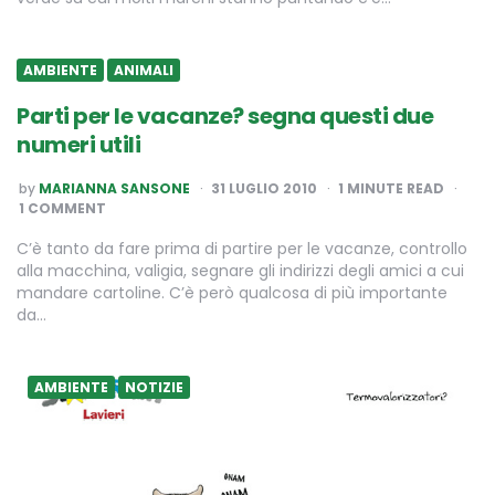
AMBIENTE
ANIMALI
Parti per le vacanze? segna questi due
numeri utili
POSTED
by
MARIANNA SANSONE
31 LUGLIO 2010
1
MINUTE READ
BY
1 COMMENT
C’è tanto da fare prima di partire per le vacanze, controllo
alla macchina, valigia, segnare gli indirizzi degli amici a cui
mandare cartoline. C’è però qualcosa di più importante
da…
AMBIENTE
NOTIZIE