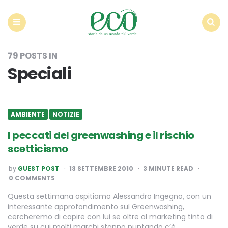
Econote
Menu
Search
79 POSTS IN
Speciali
AMBIENTE
NOTIZIE
I peccati del greenwashing e il rischio
scetticismo
POSTED
by
GUEST POST
13 SETTEMBRE 2010
3
MINUTE READ
BY
0 COMMENTS
Questa settimana ospitiamo Alessandro Ingegno, con un
interessante approfondimento sul Greenwashing,
cercheremo di capire con lui se oltre al marketing tinto di
verde su cui molti marchi stanno puntando c’è…