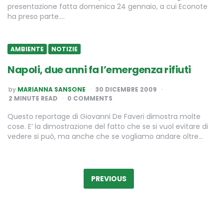
presentazione fatta domenica 24 gennaio, a cui Econote
ha preso parte….
AMBIENTE
NOTIZIE
Napoli, due anni fa l’emergenza rifiuti
POSTED
by
MARIANNA SANSONE
30 DICEMBRE 2009
BY
2
MINUTE READ
0 COMMENTS
Questo reportage di Giovanni De Faveri dimostra molte
cose. E’ la dimostrazione del fatto che se si vuol evitare di
vedere si può, ma anche che se vogliamo andare oltre…
Paginazione
degli
PREVIOUS
articoli