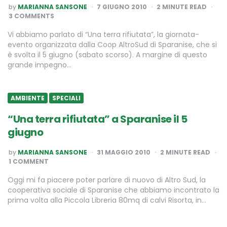
POSTED
by
MARIANNA SANSONE
7 GIUGNO 2010
2
MINUTE READ
BY
3 COMMENTS
Vi abbiamo parlato di “Una terra rifiutata”, la giornata-
evento organizzata dalla Coop AltroSud di Sparanise, che si
è svolta il 5 giugno (sabato scorso). A margine di questo
grande impegno…
AMBIENTE
SPECIALI
“Una terra rifiutata” a Sparanise il 5
giugno
POSTED
by
MARIANNA SANSONE
31 MAGGIO 2010
2
MINUTE READ
BY
1 COMMENT
Oggi mi fa piacere poter parlare di nuovo di Altro Sud, la
cooperativa sociale di Sparanise che abbiamo incontrato la
prima volta alla Piccola Libreria 80mq di calvi Risorta, in…