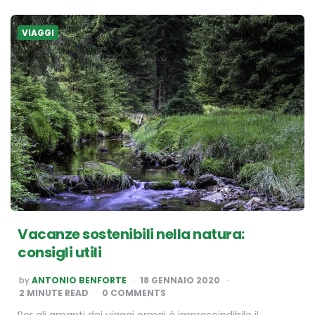
VIAGGI
Vacanze sostenibili nella natura:
consigli utili
POSTED
by
ANTONIO BENFORTE
18 GENNAIO 2020
BY
2
MINUTE READ
0 COMMENTS