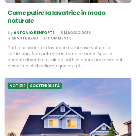
Come pulire la lavatrice in modo
naturale
POSTED
by
ANTONIO BENFORTE
3 MAGGIO 2019
BY
2
MINUTE READ
0 COMMENTS
Tutti noi usiamo la lavatrice numerose volte alla
settimana. Non potremmo farne a meno. Spesso
accade di sentire qualche cattivo odore provenire dal
cestello e ci chiediamo quale sia il…
NOTIZIE
SOSTENIBILITÀ