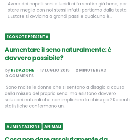
Avere dei capelli sani e lucidi ci fa sentire già bene, per
stare meglio con noi stessi infatti partiamo dalla testa.
L’Estate si avvicina a grandi passi e qualcuno è…
ECONOTE PRESENTA
Aumentare il seno naturalmente: è
davvero possibile?
POSTED
by
REDAZIONE
17 LUGLIO 2015
2
MINUTE READ
BY
0 COMMENTS
Sono molte le donne che si sentono a disagio a causa
della misura del proprio seno: ma esistono davvero
soluzioni naturali che non implichino la chirurgia? Recenti
statistiche confermano un…
ALIMENTAZIONE
ANIMALI
Cosa non dare assolutamente da