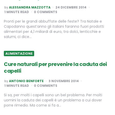
POSTED
by
ALESSANDRA MAZZOTTA
24 DICEMBRE 2014
BY
1
MINUTE READ
0 COMMENTS
Pronti per le grandi abbuffate delle feste? Tra Natale e
Capodanno quest’anno gli italiani faranno fuori prodotti
alimentari per 4,1 miliardi di euro, tra dolci, lenticchie e
salumi, ci dice…
ALIMENTAZIONE
Cure naturali per prevenire la caduta dei
capelli
POSTED
by
ANTONIO BENFORTE
3 NOVEMBRE 2014
BY
1
MINUTE READ
0 COMMENTS
Si sa, per molti i capelli sono un bel problema. Per molti
uomini la caduta dei capelli è un problema a cui dover
porre rimedio. Ma come si fa a…