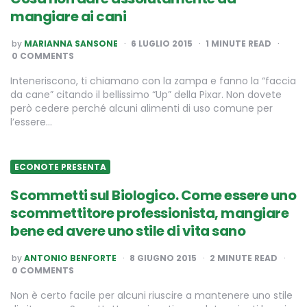
mangiare ai cani
POSTED
by
MARIANNA SANSONE
6 LUGLIO 2015
1
MINUTE READ
BY
0 COMMENTS
Inteneriscono, ti chiamano con la zampa e fanno la “faccia
da cane” citando il bellissimo “Up” della Pixar. Non dovete
però cedere perché alcuni alimenti di uso comune per
l’essere…
ECONOTE PRESENTA
Scommetti sul Biologico. Come essere uno
scommettitore professionista, mangiare
bene ed avere uno stile di vita sano
POSTED
by
ANTONIO BENFORTE
8 GIUGNO 2015
2
MINUTE READ
BY
0 COMMENTS
Non è certo facile per alcuni riuscire a mantenere uno stile