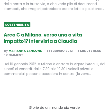
della carta e la butta via, o che vedo pile di documenti
stampati, che magari potrebbero essere letti al pc, storco…
SOSTENIBILITÀ
Area C a Milano, verso una a vita
impatto1? Intervista a Claudia
POSTED
by
MARIANNA SANSONE
6 FEBBRAIO 2012
3
MINUTE READ
BY
1 COMMENT
Dal 16 gennaio 2012 a Milano è entrata in vigore l’Area C, dal
lunedì al venerdì, dalle 7.30 alle 19.30 i veicoli privati e
commerciali possono accedere in centro (la zone…
Storie da un mondo più verde