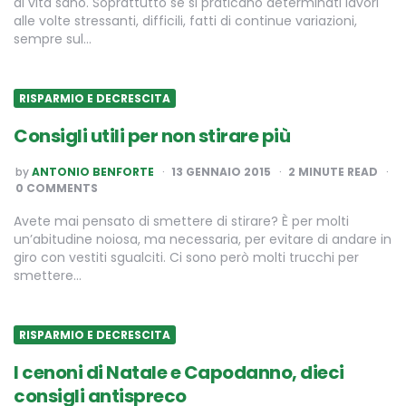
di vita sano. Soprattutto se si praticano determinati lavori
alle volte stressanti, difficili, fatti di continue variazioni,
sempre sul…
RISPARMIO E DECRESCITA
Consigli utili per non stirare più
POSTED
by
ANTONIO BENFORTE
13 GENNAIO 2015
2
MINUTE READ
BY
0 COMMENTS
Avete mai pensato di smettere di stirare? È per molti
un’abitudine noiosa, ma necessaria, per evitare di andare in
giro con vestiti sgualciti. Ci sono però molti trucchi per
smettere…
RISPARMIO E DECRESCITA
I cenoni di Natale e Capodanno, dieci
consigli antispreco