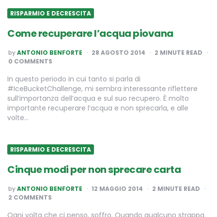
RISPARMIO E DECRESCITA
Come recuperare l’acqua piovana
POSTED
by
ANTONIO BENFORTE
28 AGOSTO 2014
2
MINUTE READ
BY
0 COMMENTS
In questo periodo in cui tanto si parla di
#IceBucketChallenge, mi sembra interessante riflettere
sull’importanza dell’acqua e sul suo recupero. È molto
importante recuperare l’acqua e non sprecarla, e alle
volte…
RISPARMIO E DECRESCITA
Cinque modi per non sprecare carta
POSTED
by
ANTONIO BENFORTE
12 MAGGIO 2014
2
MINUTE READ
BY
2 COMMENTS
Ogni volta che ci penso, soffro. Quando qualcuno strappa