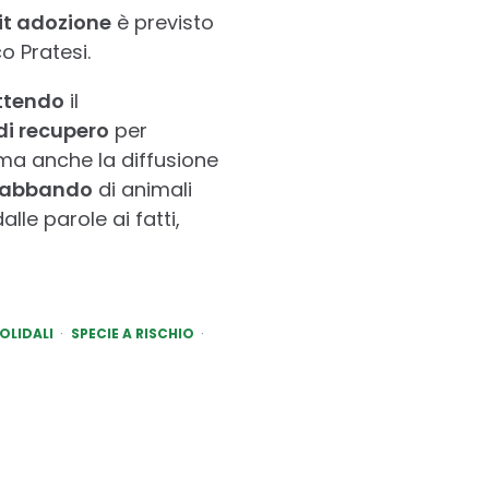
it adozione
è previsto
o Pratesi.
tendo
il
di recupero
per
 ma anche la diffusione
trabbando
di animali
lle parole ai fatti,
OLIDALI
SPECIE A RISCHIO