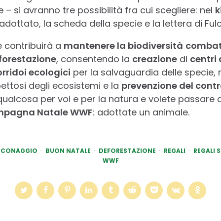
– si avranno tre possibilità fra cui scegliere: nel
k
adottato, la scheda della specie e la lettera di Fulc
e contribuirà a
mantenere la biodiversità
combat
forestazione
, consentendo la
creazione
di
centri 
rridoi ecologici
per la salvaguardia delle specie,
ettosi degli ecosistemi e la
prevenzione del con
 qualcosa per voi e per la natura e volete passare da
pagna Natale WWF
: adottate un animale.
CCONAGGIO
BUON NATALE
DEFORESTAZIONE
REGALI
REGALI S
WWF