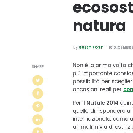
ecosost
natura
POSTED
by
GUEST POST
18 DICEMBRE
BY
Non è la prima volta 
SHARE
più importante conside
possibilità per scegl
occasioni reali per
con
Per il
Natale 2014
quind
quello di rispondere al
internazionale, come 
animali in via di estinz