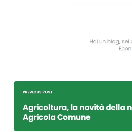
Hai un blog, sei
Econo
Post
navigation
PREVIOUS POST
Agricoltura, la novità della 
Agricola Comune