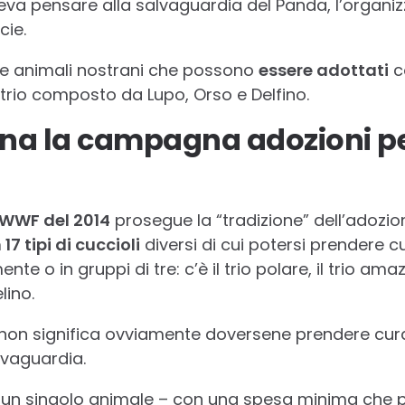
ceva pensare alla salvaguardia del Panda, l’organi
cie.
e animali nostrani che possono
essere adottati
c
 trio composto da Lupo, Orso e Delfino.
a la campagna adozioni per
WWF del 2014
prosegue la “tradizione” dell’adozion
17 tipi di cuccioli
diversi di cui potersi prendere 
nte o in gruppi di tre: c’è il trio polare, il trio ama
elino.
non significa ovviamente doversene prendere cur
lvaguardia.
re un singolo animale – con una spesa minima che