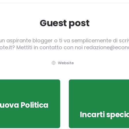
Guest post
 un aspirante blogger o ti va semplicemente di scr
te.it? Mettiti in contatto con noi redazione@econo
Website
nuova Politica
Incarti speci