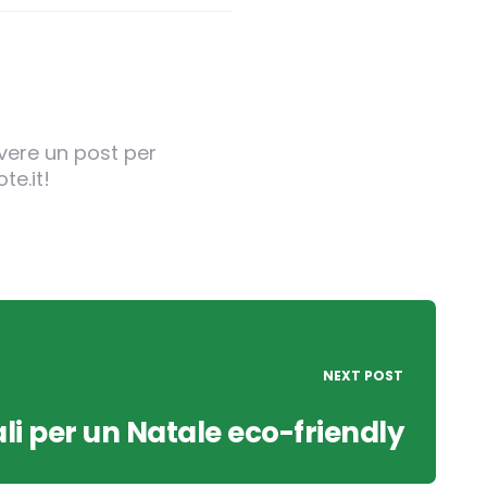
ivere un post per
te.it!
NEXT POST
ali per un Natale eco-friendly