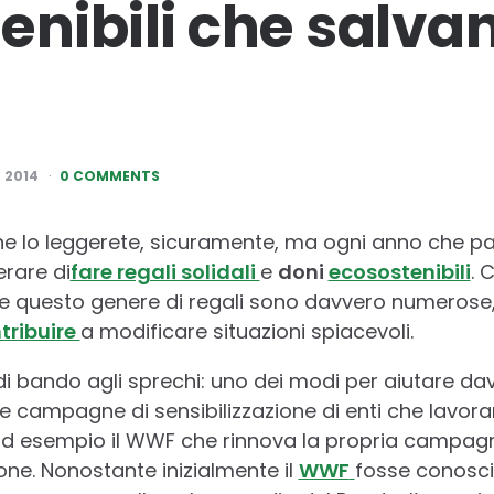
enibili che salvan
 2014
0 COMMENTS
che lo leggerete, sicuramente, ma ogni anno che 
rare di
fare regali solidali
e
doni
ecosostenibili
. 
iere questo genere di regali sono davvero numeros
tribuire
a modificare situazioni spiacevoli.
i bando agli sprechi: uno dei modi per aiutare dav
le campagne di sensibilizzazione di enti che lavoran
ad esempio il WWF che rinnova la propria campagn
ione. Nonostante inizialmente il
WWF
fosse conosci