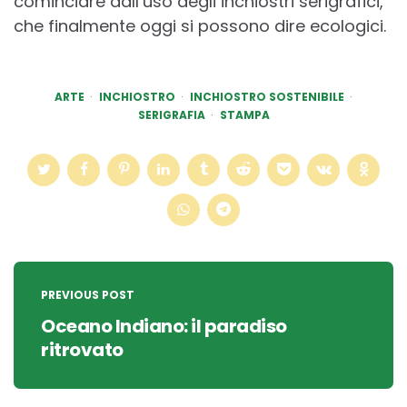
cominciare dall’uso degli inchiostri serigrafici,
che finalmente oggi si possono dire ecologici.
ARTE
INCHIOSTRO
INCHIOSTRO SOSTENIBILE
SERIGRAFIA
STAMPA
Post
navigation
PREVIOUS POST
Oceano Indiano: il paradiso
ritrovato