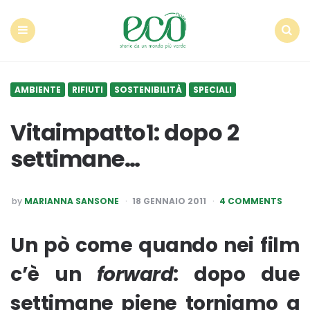
Econote
Menu
Search
AMBIENTE
RIFIUTI
SOSTENIBILITÀ
SPECIALI
Vitaimpatto1: dopo 2
settimane…
POSTED
by
MARIANNA SANSONE
18 GENNAIO 2011
4 COMMENTS
BY
Un pò come quando nei film
c’è un
forward
: dopo due
settimane piene torniamo a