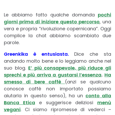
Le abbiamo fatto qualche domanda
pochi
giorni prima di iniziare questo percorso
, una
vera e propria “rivoluzione copernicana”. Oggi
complice la chat abbiamo scambiato due
parole.
Greenkika è entusiasta.
Dice che sta
andando molto bene e lo leggiamo anche nel
suo blog.
E’ più consapevole, più riduce gli
sprechi e più arriva a gustarsi l’essenza
.
Ha
smesso di bere caffè
(anzi se qualcuno
conosce caffè non importato possiamo
aiutarla in questo senso), ha un
conto alla
Banca Etica
e suggerisce deliziosi
menù
vegani
. Ci siamo ripromesse di vederci –