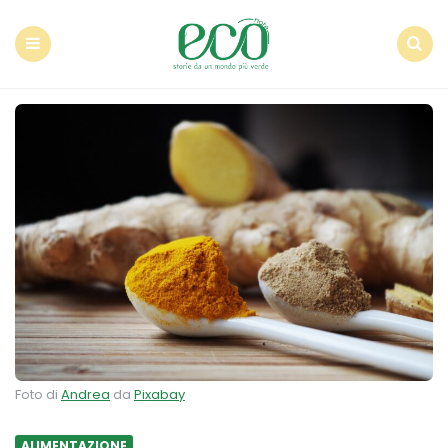
Econote
Menu
Search
Foto di
Andrea
da
Pixabay
ALIMENTAZIONE