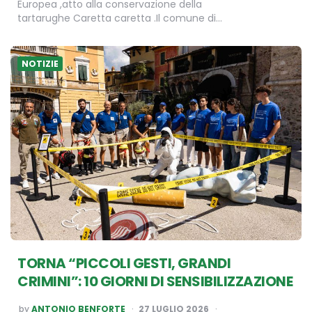
Europea ,atto alla conservazione della
tartarughe Caretta caretta .Il comune di…
NOTIZIE
TORNA “PICCOLI GESTI, GRANDI
CRIMINI”: 10 GIORNI DI SENSIBILIZZAZIONE
POSTED
by
ANTONIO BENFORTE
27 LUGLIO 2026