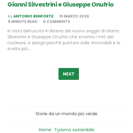
Gianni Silvestrini e Giuseppe Onufrio
POSTED
by
ANTONIO BENFORTE
10 MARZO 2026
BY
5
MINUTE READ
0 COMMENTS
In vista dell’uscita in libreria del nuovo saggio di Gianni
Silvestrini e Giuseppe Onufrio che smonta i miti del
nucleare, e spiega perché puntare sulle rinnovabili è la
scelta più…
Paginazione
degli
NEXT
articoli
Storie da un mondo più verde
Home
Turismo sostenibile