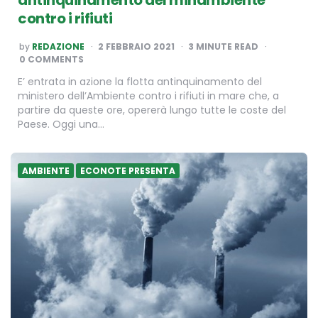
antinquinamento del minambiente
contro i rifiuti
POSTED
by
REDAZIONE
2 FEBBRAIO 2021
3
MINUTE READ
BY
0 COMMENTS
E’ entrata in azione la flotta antinquinamento del
ministero dell’Ambiente contro i rifiuti in mare che, a
partire da queste ore, opererà lungo tutte le coste del
Paese. Oggi una…
AMBIENTE
ECONOTE PRESENTA