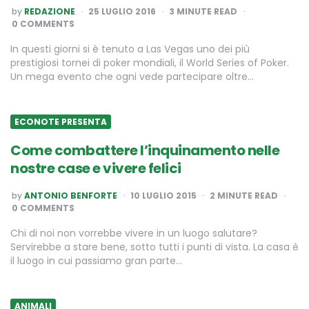
POSTED
by
REDAZIONE
25 LUGLIO 2016
3
MINUTE READ
BY
0 COMMENTS
In questi giorni si è tenuto a Las Vegas uno dei più
prestigiosi tornei di poker mondiali, il World Series of Poker.
Un mega evento che ogni vede partecipare oltre…
ECONOTE PRESENTA
Come combattere l’inquinamento nelle
nostre case e vivere felici
POSTED
by
ANTONIO BENFORTE
10 LUGLIO 2015
2
MINUTE READ
BY
0 COMMENTS
Chi di noi non vorrebbe vivere in un luogo salutare?
Servirebbe a stare bene, sotto tutti i punti di vista. La casa è
il luogo in cui passiamo gran parte…
ANIMALI