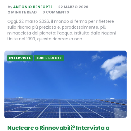
POSTED
by
ANTONIO BENFORTE
22 MARZO 2026
BY
2
MINUTE READ
0 COMMENTS
Oggi, 22 marzo 2026, il mondo si ferma per riflettere
sulla risorsa più preziosa e, paradossalmente, più
minacciata del pianeta: l’acqua. Istituita dalle Nazioni
Unite nel 1993, questa ricorrenza non…
INTERVISTE
LIBRI E EBOOK
Nucleare o Rinnovabili? Intervista a