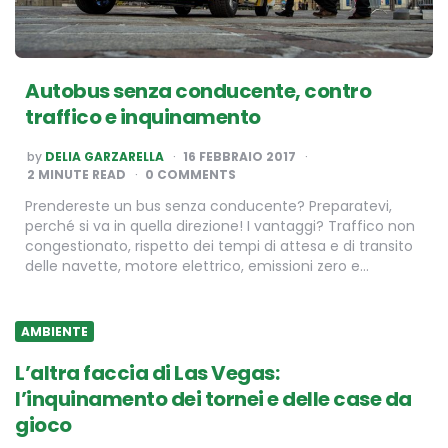
Autobus senza conducente, contro
traffico e inquinamento
POSTED
by
DELIA GARZARELLA
16 FEBBRAIO 2017
BY
2
MINUTE READ
0 COMMENTS
Prendereste un bus senza conducente? Preparatevi,
perché si va in quella direzione! I vantaggi? Traffico non
congestionato, rispetto dei tempi di attesa e di transito
delle navette, motore elettrico, emissioni zero e…
AMBIENTE
L’altra faccia di Las Vegas:
l’inquinamento dei tornei e delle case da
gioco