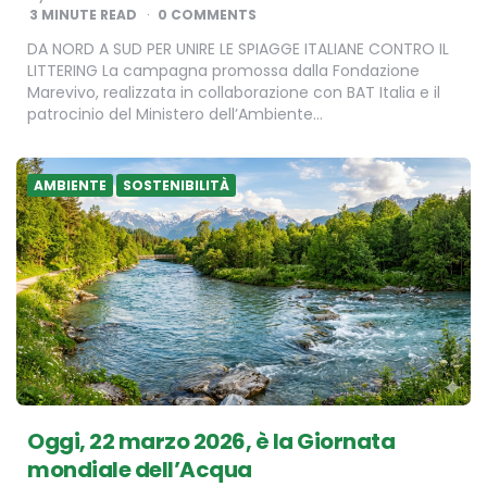
BY
3
MINUTE READ
0 COMMENTS
DA NORD A SUD PER UNIRE LE SPIAGGE ITALIANE CONTRO IL
LITTERING La campagna promossa dalla Fondazione
Marevivo, realizzata in collaborazione con BAT Italia e il
patrocinio del Ministero dell’Ambiente…
AMBIENTE
SOSTENIBILITÀ
Oggi, 22 marzo 2026, è la Giornata
mondiale dell’Acqua