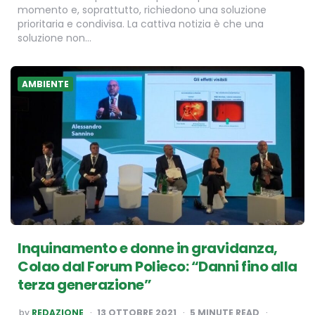
momento e, soprattutto, richiedono una soluzione
prioritaria e condivisa. La cattiva notizia è che una
soluzione non…
AMBIENTE
Inquinamento e donne in gravidanza,
Colao dal Forum Polieco: “Danni fino alla
terza generazione”
POSTED
by
REDAZIONE
13 OTTOBRE 2021
5
MINUTE READ