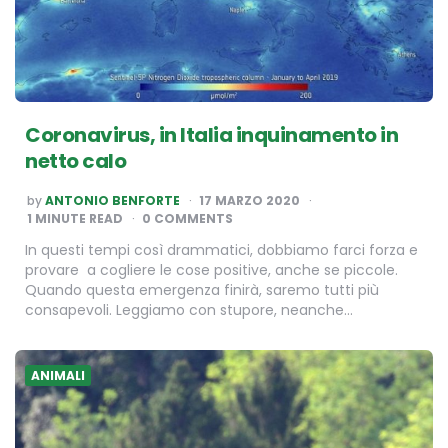
Coronavirus, in Italia inquinamento in
netto calo
POSTED
by
ANTONIO BENFORTE
17 MARZO 2020
BY
1
MINUTE READ
0 COMMENTS
In questi tempi così drammatici, dobbiamo farci forza e
provare a cogliere le cose positive, anche se piccole.
Quando questa emergenza finirà, saremo tutti più
consapevoli. Leggiamo con stupore, neanche…
ANIMALI