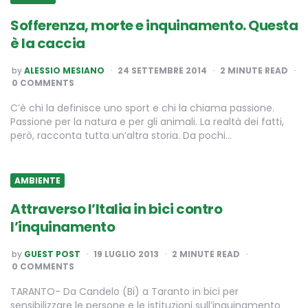
Sofferenza, morte e inquinamento. Questa
è la caccia
POSTED
by
ALESSIO MESIANO
24 SETTEMBRE 2014
2
MINUTE READ
BY
0 COMMENTS
C’è chi la definisce uno sport e chi la chiama passione.
Passione per la natura e per gli animali. La realtà dei fatti,
però, racconta tutta un’altra storia. Da pochi…
AMBIENTE
Attraverso l’Italia in bici contro
l’inquinamento
POSTED
by
GUEST POST
19 LUGLIO 2013
2
MINUTE READ
BY
0 COMMENTS
TARANTO- Da Candelo (Bi) a Taranto in bici per
sensibilizzare le persone e le istituzioni sull’inquinamento