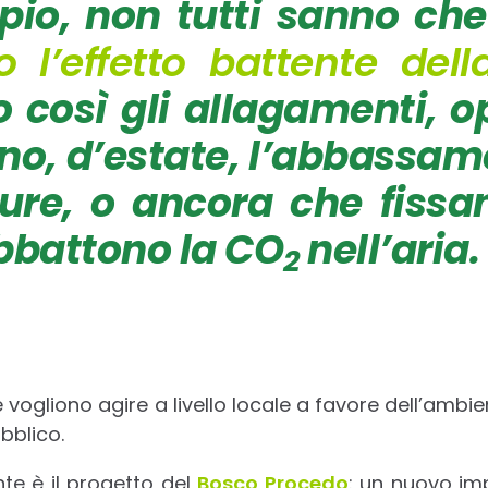
pio, non tutti sanno ch
 l’effetto battente dell
 così gli allagamenti, 
no, d’estate, l’abbassam
ure, o ancora che fissan
abbattono la CO
nell’aria.
2
 vogliono agire a livello locale a favore dell’amb
bblico.
te è il progetto del
Bosco Procedo
: un nuovo im