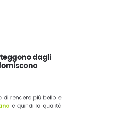
roteggono dagli
 forniscono
o di rendere più bello e
bano
e quindi la qualità