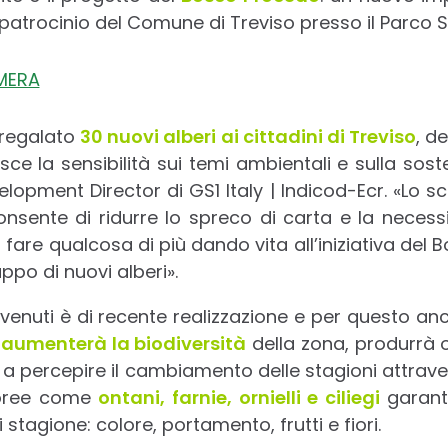
 patrocinio del Comune di Treviso presso il Parco 
 regalato
30 nuovi alberi ai cittadini di Treviso
, de
sce la sensibilità sui temi ambientali e sulla sost
elopment Director di GS1 Italy | Indicod-Ecr. «Lo 
nsente di ridurre lo spreco di carta e la necessi
fare qualcosa di più dando vita all’iniziativa del 
ppo di nuovi alberi».
tervenuti è di recente realizzazione e per questo an
o
aumenterà la biodiversità
della zona, produrrà 
 a percepire il cambiamento delle stagioni attrave
boree come
ontani, farnie, ornielli e ciliegi
garanti
 stagione: colore, portamento, frutti e fiori.