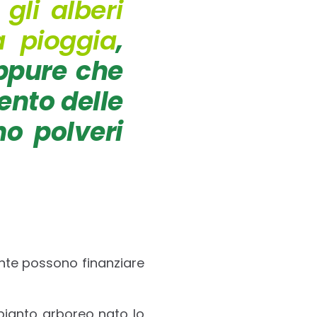
e
gli alberi
a pioggia
,
oppure che
ento delle
o polveri
iente possono finanziare
pianto arboreo nato lo