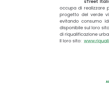
sTreet Ital
occupa di realizzare p
progetto del verde 
evitando consumo idr
disponibile sul loro si
di riqualificazione urb
Il loro sito:
www.riqual
A