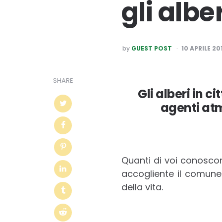
gli alber
POSTED
by
GUEST POST
10 APRILE 20
BY
SHARE
Gli alberi in 
agenti atm
Quanti di voi conoscono
accogliente il comune
della vita.