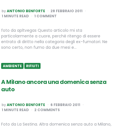
POSTED
by
ANTONIO BENFORTE
28 FEBBRAIO 2011
BY
1
MINUTE READ
1 COMMENT
foto da apltvegas Questo articolo mi sta
particolarmente a cuore, perché ritengo di essere
entrato di diritto nella categoria degli ex-fumatori. Ne
sono certo, non fumo da due mesi e…
AMBIENTE
RIFIUTI
A Milano ancora una domenica senza
auto
POSTED
by
ANTONIO BENFORTE
6 FEBBRAIO 2011
BY
1
MINUTE READ
2 COMMENTS
Foto da La Sestina. Altra domenica senza auto a Milano,