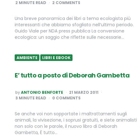
BY
2
MINUTE READ
2 COMMENTS
Una breve panoramica dei libri a tema ecologista più
interessanti che abbiamo sfogliato nell’ultimo periodo.
Guido Viale per NDA press pubblica La conversione
ecologica: un saggio che riflette sulle necessarie…
AMBIENTE
LIBRI E EBOOK
E’ tutto a posto di Deborah Gambetta
POSTED
by
ANTONIO BENFORTE
21 MARZO 2011
BY
3
MINUTE READ
0 COMMENTS
Se anche voi non sopportate i maltrattamenti sugli
animali, la vivisezione, i soprusi gratuiti, e siete animalisti
non solo con le parole, il nuovo libro di Deborah
Gambetta, È tutto…