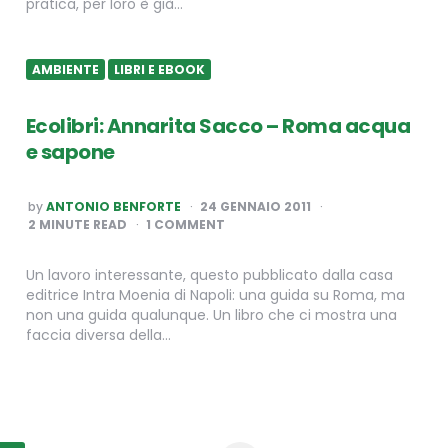
pratica, per loro è già…
AMBIENTE
LIBRI E EBOOK
Ecolibri: Annarita Sacco – Roma acqua
e sapone
POSTED
by
ANTONIO BENFORTE
24 GENNAIO 2011
BY
2
MINUTE READ
1 COMMENT
Un lavoro interessante, questo pubblicato dalla casa
editrice Intra Moenia di Napoli: una guida su Roma, ma
non una guida qualunque. Un libro che ci mostra una
faccia diversa della…