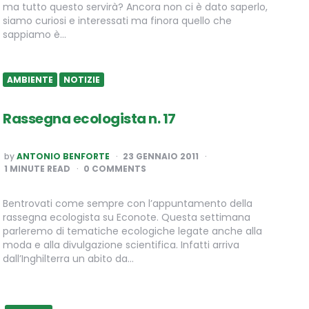
ma tutto questo servirà? Ancora non ci è dato saperlo,
siamo curiosi e interessati ma finora quello che
sappiamo è…
AMBIENTE
NOTIZIE
Rassegna ecologista n. 17
POSTED
by
ANTONIO BENFORTE
23 GENNAIO 2011
BY
1
MINUTE READ
0 COMMENTS
Bentrovati come sempre con l’appuntamento della
rassegna ecologista su Econote. Questa settimana
parleremo di tematiche ecologiche legate anche alla
moda e alla divulgazione scientifica. Infatti arriva
dall’Inghilterra un abito da…