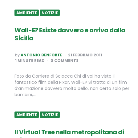
AMBIENTE
NOTIZIE
Wall-E? Esiste davvero e arriva dalla
Sicilia
POSTED
by
ANTONIO BENFORTE
21 FEBBRAIO 2011
BY
1
MINUTE READ
0 COMMENTS
Foto da Corriere di Sciacca Chi di voi ha visto il
fantastico film della Pixar, Wall-E? Si tratta di un film
d’animazione davvero molto bello, non certo solo per
bambini,…
AMBIENTE
NOTIZIE
Il Virtual Tree nella metropolitana di