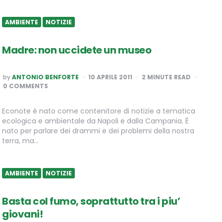
AMBIENTE
NOTIZIE
Madre: non uccidete un museo
POSTED
by
ANTONIO BENFORTE
10 APRILE 2011
2
MINUTE READ
BY
0 COMMENTS
Econote è nato come contenitore di notizie a tematica
ecologica e ambientale da Napoli e dalla Campania. È
nato per parlare dei drammi e dei problemi della nostra
terra, ma…
AMBIENTE
NOTIZIE
Basta col fumo, soprattutto tra i piu’
giovani!