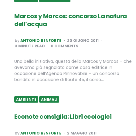
Marcos y Marcos: concorso La natura
dell’acqua
POSTED
by
ANTONIO BENFORTE
20 GIUGNO 2011
BY
3
MINUTE READ
0 COMMENTS
Una bella iniziativa, questa della Marcos y Marcos – che
avevamo già segnalato come casa editrice in
occasione dell’Agenda Rinnovabile – un concorso
bandito in occasione di Route 45, il corso…
AMBIENTE
ANIMALI
Econote consiglia: Libri ecologici
POSTED
by
ANTONIO BENFORTE
2 MAGGIO 2011