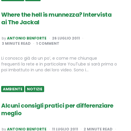
Where the hell is munnezza? Intervista
ai The Jackal
POSTED
by
ANTONIO BENFORTE
26 LUGLIO 2011
BY
3
MINUTE READ
1 COMMENT
Li conosco già da un po’, e come me chiunque
frequenti la rete e in particolare YouTube si sarà prima o
poi imbattuto in uno dei loro video. Sono i…
AMBIENTE
NOTIZIE
Alcuni consigli pratici per differenziare
meglio
POSTED
by
ANTONIO BENFORTE
11 LUGLIO 2011
2
MINUTE READ