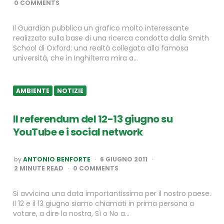
0 COMMENTS
Il Guardian pubblica un grafico molto interessante
realizzato sulla base di una ricerca condotta dalla Smith
School di Oxford: una realtà collegata alla famosa
università, che in Inghilterra mira a…
AMBIENTE
NOTIZIE
Il referendum del 12-13 giugno su
YouTube e i social network
POSTED
by
ANTONIO BENFORTE
6 GIUGNO 2011
BY
2
MINUTE READ
0 COMMENTS
Si avvicina una data importantissima per il nostro paese.
Il 12 e il 13 giugno siamo chiamati in prima persona a
votare, a dire la nostra, Sì o No a…