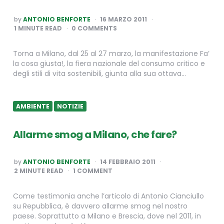
POSTED
by
ANTONIO BENFORTE
16 MARZO 2011
BY
1
MINUTE READ
0 COMMENTS
Torna a Milano, dal 25 al 27 marzo, la manifestazione Fa’
la cosa giusta!, la fiera nazionale del consumo critico e
degli stili di vita sostenibili, giunta alla sua ottava…
AMBIENTE
NOTIZIE
Allarme smog a Milano, che fare?
POSTED
by
ANTONIO BENFORTE
14 FEBBRAIO 2011
BY
2
MINUTE READ
1 COMMENT
Come testimonia anche l’articolo di Antonio Cianciullo
su Repubblica, è davvero allarme smog nel nostro
paese. Soprattutto a Milano e Brescia, dove nel 2011, in