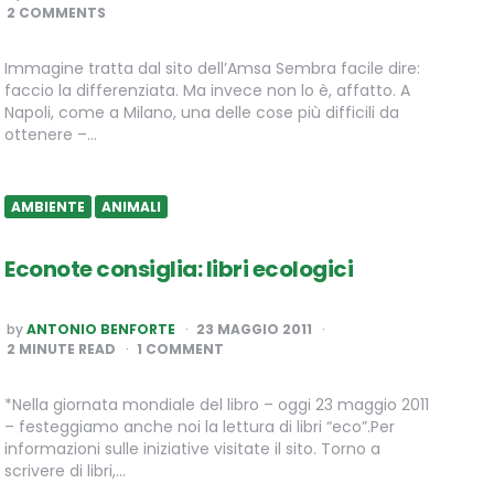
BY
2 COMMENTS
Immagine tratta dal sito dell’Amsa Sembra facile dire:
faccio la differenziata. Ma invece non lo è, affatto. A
Napoli, come a Milano, una delle cose più difficili da
ottenere –…
AMBIENTE
ANIMALI
Econote consiglia: libri ecologici
POSTED
by
ANTONIO BENFORTE
23 MAGGIO 2011
BY
2
MINUTE READ
1 COMMENT
*Nella giornata mondiale del libro – oggi 23 maggio 2011
– festeggiamo anche noi la lettura di libri “eco”.Per
informazioni sulle iniziative visitate il sito. Torno a
scrivere di libri,…