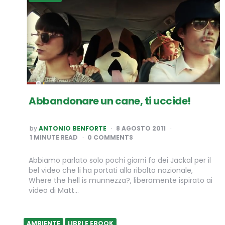
Abbandonare un cane, ti uccide!
POSTED
by
ANTONIO BENFORTE
8 AGOSTO 2011
BY
1
MINUTE READ
0 COMMENTS
Abbiamo parlato solo pochi giorni fa dei Jackal per il
bel video che li ha portati alla ribalta nazionale,
Where the hell is munnezza?, liberamente ispirato ai
video di Matt…
AMBIENTE
LIBRI E EBOOK