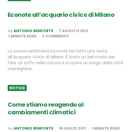
Econote all’acquario civico di Milano
POSTED
by
ANTONIO BENFORTE
7 AGOSTO 2011
BY
1
MINUTE READ
2 COMMENTS
La scorsa settimana Econote ha fatto una visita
all’acquario civico di Milano. È stato un bel modo per
fare un tuffo nella natura e scoprire un luogo della città
meneghina…
NOTIZIE
Come stiamo reagendo ai
cambiamenti climatici
POSTED
by
ANTONIO BENFORTE
18 LUGLIO 2011
1
MINUTE READ
BY