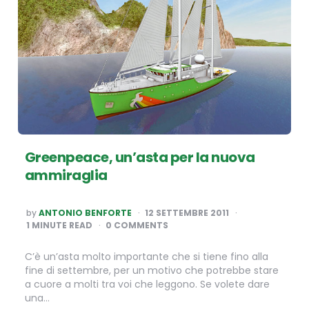
Greenpeace, un’asta per la nuova
ammiraglia
POSTED
by
ANTONIO BENFORTE
12 SETTEMBRE 2011
BY
1
MINUTE READ
0 COMMENTS
C’è un’asta molto importante che si tiene fino alla
fine di settembre, per un motivo che potrebbe stare
a cuore a molti tra voi che leggono. Se volete dare
una…