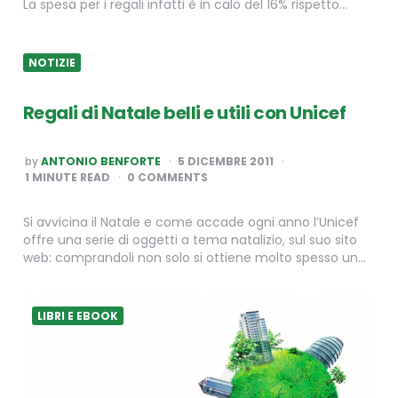
La spesa per i regali infatti è in calo del 16% rispetto…
NOTIZIE
Regali di Natale belli e utili con Unicef
POSTED
by
ANTONIO BENFORTE
5 DICEMBRE 2011
BY
1
MINUTE READ
0 COMMENTS
Si avvicina il Natale e come accade ogni anno l’Unicef
offre una serie di oggetti a tema natalizio, sul suo sito
web: comprandoli non solo si ottiene molto spesso un…
LIBRI E EBOOK