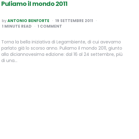
Puliamo il mondo 2011
POSTED
by
ANTONIO BENFORTE
19 SETTEMBRE 2011
BY
1
MINUTE READ
1 COMMENT
Torna la bella iniziativa di Legambiente, di cui avevamo
parlato già lo scorso anno. Puliamo il mondo 2011, giunto
alla diciannovesima edizione: dal 16 al 24 settembre, più
di una…