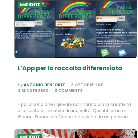
AMBIENTE
L’App per la raccolta differenziata
POSTED
by
ANTONIO BENFORTE
3 OTTOBRE 2011
BY
2
MINUTE READ
0 COMMENTS
E poi dicono che i giovani non hanno più la creatività
e lo spirito di iniziativa di una volta. Qui abbiamo un
18enne, Francesco Cucari, che viene da un paesino…
AMBIENTE