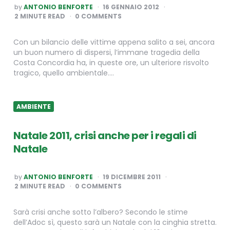
POSTED
by
ANTONIO BENFORTE
16 GENNAIO 2012
BY
2
MINUTE READ
0 COMMENTS
Con un bilancio delle vittime appena salito a sei, ancora
un buon numero di dispersi, l’immane tragedia della
Costa Concordia ha, in queste ore, un ulteriore risvolto
tragico, quello ambientale….
AMBIENTE
Natale 2011, crisi anche per i regali di
Natale
POSTED
by
ANTONIO BENFORTE
19 DICEMBRE 2011
BY
2
MINUTE READ
0 COMMENTS
Sarà crisi anche sotto l’albero? Secondo le stime
dell’Adoc sì, questo sarà un Natale con la cinghia stretta.