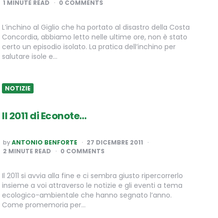
1
MINUTE READ
0 COMMENTS
L’inchino al Giglio che ha portato al disastro della Costa
Concordia, abbiamo letto nelle ultime ore, non è stato
certo un episodio isolato. La pratica dell’inchino per
salutare isole e…
NOTIZIE
Il 2011 di Econote…
POSTED
by
ANTONIO BENFORTE
27 DICEMBRE 2011
BY
2
MINUTE READ
0 COMMENTS
Il 2011 si avvia alla fine e ci sembra giusto ripercorrerlo
insieme a voi attraverso le notizie e gli eventi a tema
ecologico-ambientale che hanno segnato l’anno.
Come promemoria per…