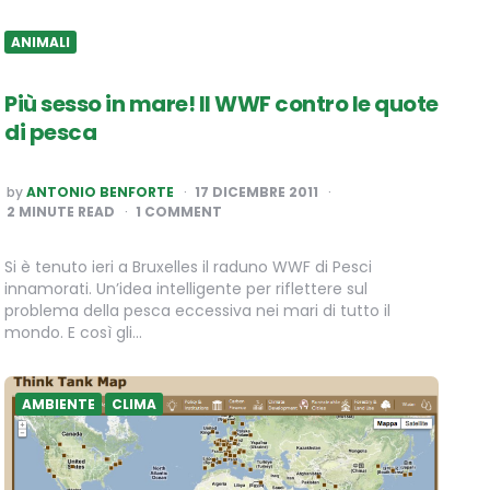
ANIMALI
Più sesso in mare! Il WWF contro le quote
di pesca
POSTED
by
ANTONIO BENFORTE
17 DICEMBRE 2011
BY
2
MINUTE READ
1 COMMENT
Si è tenuto ieri a Bruxelles il raduno WWF di Pesci
innamorati. Un’idea intelligente per riflettere sul
problema della pesca eccessiva nei mari di tutto il
mondo. E così gli…
AMBIENTE
CLIMA