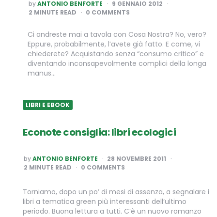
POSTED
by
ANTONIO BENFORTE
9 GENNAIO 2012
BY
2
MINUTE READ
0 COMMENTS
Ci andreste mai a tavola con Cosa Nostra? No, vero?
Eppure, probabilmente, l’avete già fatto. E come, vi
chiederete? Acquistando senza “consumo critico” e
diventando inconsapevolmente complici della longa
manus…
LIBRI E EBOOK
Econote consiglia: libri ecologici
POSTED
by
ANTONIO BENFORTE
28 NOVEMBRE 2011
BY
2
MINUTE READ
0 COMMENTS
Torniamo, dopo un po’ di mesi di assenza, a segnalare i
libri a tematica green più interessanti dell’ultimo
periodo. Buona lettura a tutti. C’è un nuovo romanzo