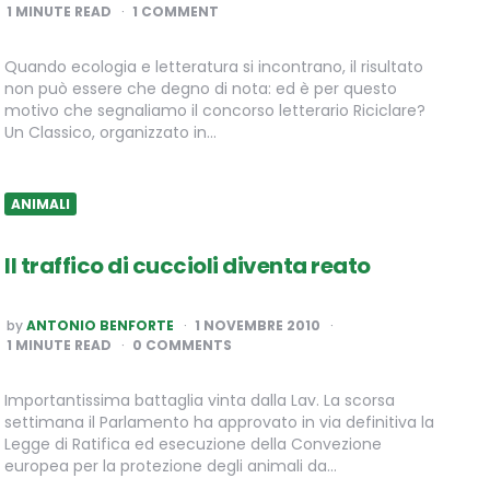
BY
1
MINUTE READ
1 COMMENT
Quando ecologia e letteratura si incontrano, il risultato
non può essere che degno di nota: ed è per questo
motivo che segnaliamo il concorso letterario Riciclare?
Un Classico, organizzato in…
ANIMALI
Il traffico di cuccioli diventa reato
POSTED
by
ANTONIO BENFORTE
1 NOVEMBRE 2010
BY
1
MINUTE READ
0 COMMENTS
Importantissima battaglia vinta dalla Lav. La scorsa
settimana il Parlamento ha approvato in via definitiva la
Legge di Ratifica ed esecuzione della Convezione
europea per la protezione degli animali da…