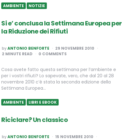
AMBIENTE
NOTIZIE
Si e’ conclusa la Settimana Europea per
la Riduzione dei Rifiuti
POSTED
by
ANTONIO BENFORTE
29 NOVEMBRE 2010
BY
2
MINUTE READ
0 COMMENTS
Cosa avete fatto questa settimana per l’ambiente e
per i vostri rifiuti? Lo sapevate, vero, che dal 20 al 28
novembre 2010 c’è stata la seconda edizione della
Settimana Europea…
AMBIENTE
LIBRI E EBOOK
Riciclare? Un classico
POSTED
by
ANTONIO BENFORTE
15 NOVEMBRE 2010