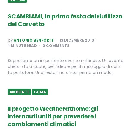
SCAMBIAMI, la prima festa del riutilizzo
del Corvetto
POSTED
by
ANTONIO BENFORTE
13 DICEMBRE 2010
BY
1
MINUTE READ
0 COMMENTS
Segnaliamo un importante evento milanese. Un evento
che ci sta a cuore, per l’idea e per il messaggio di cui si
fa portatore. Una festa, ma ancor prima un modo…
AMBIENTE
CLIMA
Il progetto Weatherathome: gli
internauti uniti per prevedere i
cambiamenti climatici