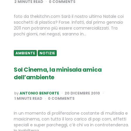
2
MINUTE READ
0 COMMENTS
foto da thekitchn.com Sarà il nostro ultimo Natale coi
sacchetti di plastica? Forse. Infatti, dal primo gennaio
2011 non potranno più essere commercializzati. Tra
pochi giorni, nei negozi, saranno in…
AMBIENTE
NOTIZIE
Sol Cinema, la minisala amica
dell’ambiente
POSTED
by
ANTONIO BENFORTE
20 DICEMBRE 2010
BY
1
MINUTE READ
0 COMMENTS
In un momento di proliferazione costante di multisala e
maxicinema, con tutto il loro carico di pop corn, effetti
speciali e super parcheggi, c’è chi va in controtendenza.
In Inghilterra,…