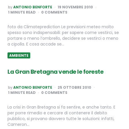
POSTED
by
ANTONIO BENFORTE
19 NOVEMBRE 2010
BY
1
MINUTE READ
0 COMMENTS
foto da Climateprediction Le previsioni meteo molto
spesso sono indispensabili: per sapere come vestirci, se
portare o meno l’ombrello, decidere se vestirci o meno
a cipolla. E cosa accade se…
AMBIENTE
La Gran Bretagna vende le foreste
POSTED
by
ANTONIO BENFORTE
25 OTTOBRE 2010
BY
1
MINUTE READ
0 COMMENTS
La crisi in Gran Bretagna si fa sentire, e anche tanto. E
per porre rimedio e cercare di contenere il debito
pubblico, si provano davvero tutte le soluzioni: infatti,
Cameron…