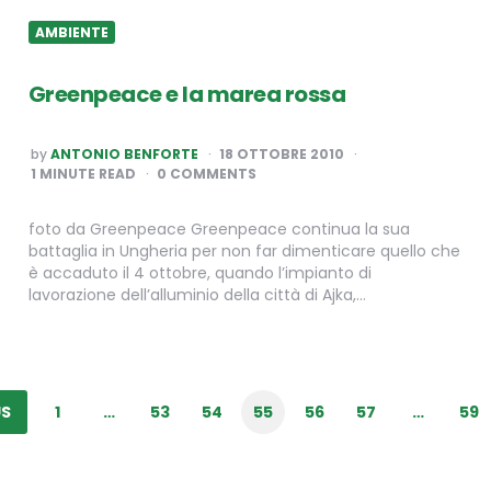
AMBIENTE
Greenpeace e la marea rossa
POSTED
by
ANTONIO BENFORTE
18 OTTOBRE 2010
BY
1
MINUTE READ
0 COMMENTS
foto da Greenpeace Greenpeace continua la sua
battaglia in Ungheria per non far dimenticare quello che
è accaduto il 4 ottobre, quando l’impianto di
lavorazione dell’alluminio della città di Ajka,…
US
1
…
53
54
55
56
57
…
59