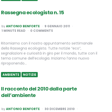
Rassegna ecologista n. 15
POSTED
by
ANTONIO BENFORTE
9 GENNAIO 2011
BY
1
MINUTE READ
0 COMMENTS
Ritorniamo con il nostro appuntamento settimanale
della Rassegna ecologista. Tutte notizie “eco”,
segnalazioni e curiosità in giro per il mondo, tutte con il
tema comune dell’ecologia. Iniziamo l’anno nuovo
riproponendo…
AMBIENTE
NOTIZIE
Il racconto del 2010 dalla parte
dell’ambiente
POSTED
by
ANTONIO BENFORTE
30 DICEMBRE 2010
BY