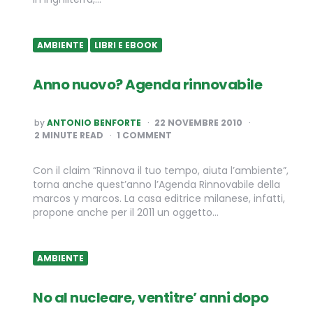
AMBIENTE
LIBRI E EBOOK
Anno nuovo? Agenda rinnovabile
POSTED
by
ANTONIO BENFORTE
22 NOVEMBRE 2010
BY
2
MINUTE READ
1 COMMENT
Con il claim “Rinnova il tuo tempo, aiuta l’ambiente”,
torna anche quest’anno l’Agenda Rinnovabile della
marcos y marcos. La casa editrice milanese, infatti,
propone anche per il 2011 un oggetto…
AMBIENTE
No al nucleare, ventitre’ anni dopo