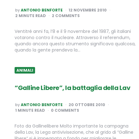
POSTED
by
ANTONIO BENFORTE
12 NOVEMBRE 2010
BY
2
MINUTE READ
2 COMMENTS
Ventitré anni fa, l’8 e il 9 novembre del 1987, gli italiani
votarono contro il nucleare. Attraverso il referendum,
quando ancora questo strumento significava qualcosa,
quando la gente prendeva la…
ANIMALI
“Galline Libere”, la battaglia della Lav
POSTED
by
ANTONIO BENFORTE
20 OTTOBRE 2010
BY
1
MINUTE READ
0 COMMENTS
Foto da Gallinelibere Molto importante la campagna
della Lav, la Lega antivivisezione, che al grido di “Galline
libere” si è impegnata a fondo per migliorare le