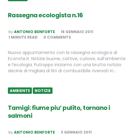
Rassegna ecologista n.16
POSTED
by
ANTONIO BENFORTE
16 GENNAIO 2011
BY
1
MINUTE READ
0 COMMENTS
Nuovo appuntamento con la rassegna ecologica di
Econote.it. Notizie buone, cattive, curiose, sull’ambiente
e l’ecologia. Putroppo iniziamo con una brutta notizia:
decine di migliaia di litri di combustibile riversati in…
AMBIENTE
NOTIZIE
Tamigi: fiume piu’ pulito, tornano i
salmoni
POSTED
by
ANTONIO BENFORTE
3 GENNAIO 2011
BY