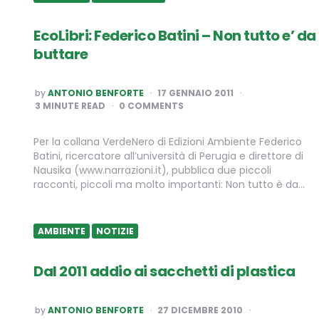
EcoLibri: Federico Batini – Non tutto e’ da
buttare
POSTED
by
ANTONIO BENFORTE
17 GENNAIO 2011
BY
3
MINUTE READ
0 COMMENTS
Per la collana VerdeNero di Edizioni Ambiente Federico
Batini, ricercatore all’università di Perugia e direttore di
Nausika (www.narrazioni.it), pubblica due piccoli
racconti, piccoli ma molto importanti: Non tutto è da…
AMBIENTE
NOTIZIE
Dal 2011 addio ai sacchetti di plastica
POSTED
by
ANTONIO BENFORTE
27 DICEMBRE 2010
BY