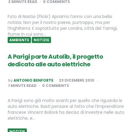
2
MINUTE READ
0 COMMENTS
Foto di Nastia (Flickr) Apriamo l’anno con una bella
notizia. Non per il nostro paese, purtroppo, ma per
l’Inghilterra. E soprattutto per Londra, città del Tamigi,
fiume in cui sono…
AMBIENTE
NOTIZIE
A Parigi parte Autolib, il progetto
dedicato alle auto elettriche
POSTED
by
ANTONIO BENFORTE
23 DICEMBRE 2010
BY
1
MINUTE READ
0 COMMENTS
A Parigi sono già molto avanti per quello che riguarda le
auto elettriche. Basti pensare al fatto che l’imprenditore
francese Vincent Bollorè ha deciso di investire nelle auto
elettriche, e…
NOTIZIE