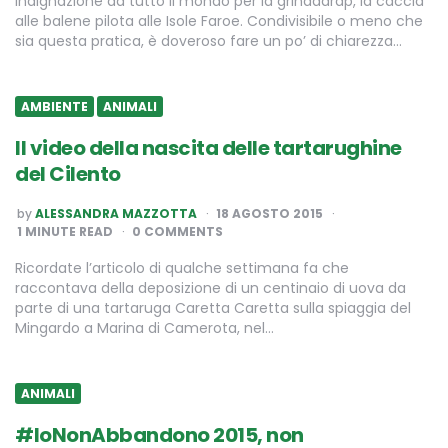
Indignazione da tutto il mondo per la grindadráp, la caccia
alle balene pilota alle Isole Faroe. Condivisibile o meno che
sia questa pratica, è doveroso fare un po’ di chiarezza…
AMBIENTE
ANIMALI
Il video della nascita delle tartarughine
del Cilento
POSTED
by
ALESSANDRA MAZZOTTA
18 AGOSTO 2015
BY
1
MINUTE READ
0 COMMENTS
Ricordate l’articolo di qualche settimana fa che
raccontava della deposizione di un centinaio di uova da
parte di una tartaruga Caretta Caretta sulla spiaggia del
Mingardo a Marina di Camerota, nel…
ANIMALI
#IoNonAbbandono 2015, non