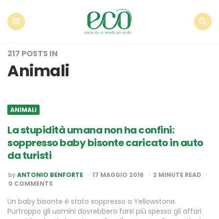
Econote
Menu
Search
217 POSTS IN
Animali
ANIMALI
La stupidità umana non ha confini:
soppresso baby bisonte caricato in auto
da turisti
POSTED
by
ANTONIO BENFORTE
17 MAGGIO 2016
2
MINUTE READ
BY
0 COMMENTS
Un baby bisonte è stato soppresso a Yellowstone.
Purtroppo gli uomini dovrebbero farsi più spesso gli affari