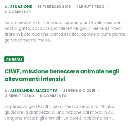
POSTED
by
REDAZIONE
14 FEBBRAIO 2015
1
MINUTE READ
BY
0 COMMENTS
Se vi chiediamo di nominarci cinque piante velenose per il
nostro gatto, cosa ci rispondete? Magari vi viene istintivo
tirare in ballo qualche pianta esotica, oppure alcune piante
genericamente molto…
ANIMALI
CIWF, missione benessere animale negli
allevamenti intensivi
POSTED
by
ALESSANDRA MAZZOTTA
21 GENNAIO 2015
BY
4
MINUTE READ
0 COMMENTS
Lo pensava già Gandhi, più di mezzo secolo fa: “Si può
giudicare la grandezza di una nazione dal modo in cui
vengono trattati gli animali”. Se così è, abbiamo ben…
Paginazione