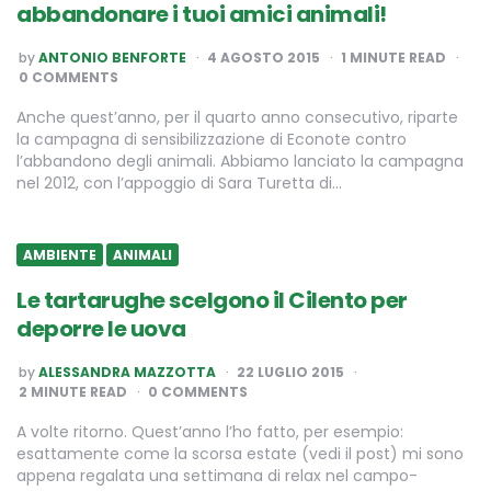
abbandonare i tuoi amici animali!
POSTED
by
ANTONIO BENFORTE
4 AGOSTO 2015
1
MINUTE READ
BY
0 COMMENTS
Anche quest’anno, per il quarto anno consecutivo, riparte
la campagna di sensibilizzazione di Econote contro
l’abbandono degli animali. Abbiamo lanciato la campagna
nel 2012, con l’appoggio di Sara Turetta di…
AMBIENTE
ANIMALI
Le tartarughe scelgono il Cilento per
deporre le uova
POSTED
by
ALESSANDRA MAZZOTTA
22 LUGLIO 2015
BY
2
MINUTE READ
0 COMMENTS
A volte ritorno. Quest’anno l’ho fatto, per esempio:
esattamente come la scorsa estate (vedi il post) mi sono
appena regalata una settimana di relax nel campo-