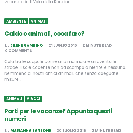
vacanza de Il Volo della Rondine…
AMBIENTE
ANIMALI
Caldo e animali, cosa fare?
POSTED
by
SILENE GAMBINO
21 LUGLIO 2015
2
MINUTE READ
BY
0 COMMENTS
Cala tra le scapole come una mannaia e arroventa le
strade: il sole cocente non da scampo a niente e nessuno.
Nemmeno ai nostri amici animali, che senza adeguate
misure…
ANIMALI
VIAGGI
Parti per le vacanze? Appunta questi
numeri
POSTED
by
MARIANNA SANSONE
20 LUGLIO 2015
2
MINUTE READ