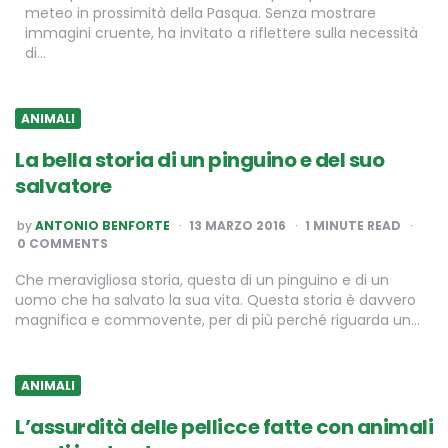
meteo in prossimità della Pasqua. Senza mostrare
immagini cruente, ha invitato a riflettere sulla necessità
di…
ANIMALI
La bella storia di un pinguino e del suo
salvatore
POSTED
by
ANTONIO BENFORTE
13 MARZO 2016
1
MINUTE READ
BY
0 COMMENTS
Che meravigliosa storia, questa di un pinguino e di un
uomo che ha salvato la sua vita. Questa storia è davvero
magnifica e commovente, per di più perché riguarda un…
ANIMALI
L’assurdità delle pellicce fatte con animali