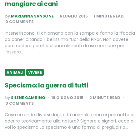
mangiare ai cani
POSTED
by
MARIANNA SANSONE
6 LUGLIO 2015
1
MINUTE READ
BY
0 COMMENTS
Inteneriscono, ti chiamano con la zampa e fanno la “faccia
da cane” citando il bellissimo “Up” della Pixar. Non dovete
però cedere perché alcuni alimenti di uso comune per
l’essere…
ANIMALI
VIVERE
Specismo: la guerra di tutti
POSTED
by
SILENE GAMBINO
18 GIUGNO 2015
2
MINUTE READ
BY
0 COMMENTS
Cosa ci rende diversi dagli altri animali e non ci permette di
aderire teoricamente alla natura? Signore e signori, ecco a
voi lo specismo Lo specismo è una forma di pregiudizio…