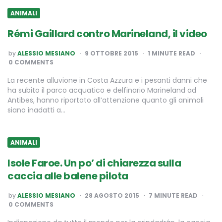
ANIMALI
Rémi Gaillard contro Marineland, il video
POSTED
by
ALESSIO MESIANO
9 OTTOBRE 2015
1
MINUTE READ
BY
0 COMMENTS
La recente alluvione in Costa Azzura e i pesanti danni che
ha subito il parco acquatico e delfinario Marineland ad
Antibes, hanno riportato all’attenzione quanto gli animali
siano inadatti a…
ANIMALI
Isole Faroe. Un po’ di chiarezza sulla
caccia alle balene pilota
POSTED
by
ALESSIO MESIANO
28 AGOSTO 2015
7
MINUTE READ
BY
0 COMMENTS