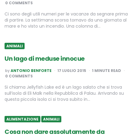
BY
0 COMMENTS
Ci sono degli utili numeri per le vacanze da segnare prima
di partire. La settimana scorsa tornavo da una giornata al
mare e ho visto un incendio. Una colonna di…
ANIMALI
Un lago di meduse innocue
POSTED
by
ANTONIO BENFORTE
17 LUGLIO 2015
1
MINUTE READ
BY
0 COMMENTS
Si chiama Jellyfish Lake ed è un lago salato che si trova
sull’isola di Eli Malk nella Repubblica di Palau. Arrivando su
questa piccola isola ci si trova subito in…
ALIMENTAZIONE
ANIMALI
Cosa non dare assolutamente da