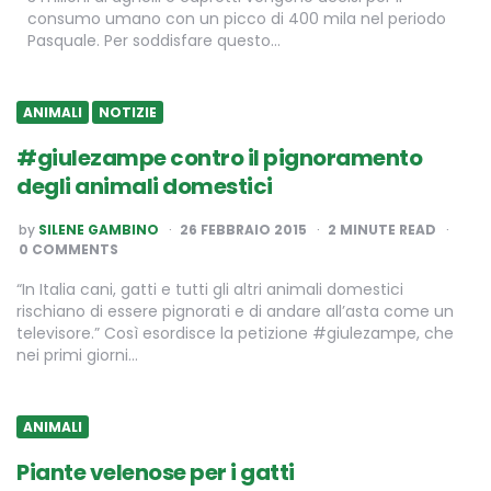
consumo umano con un picco di 400 mila nel periodo
Pasquale. Per soddisfare questo…
ANIMALI
NOTIZIE
#giulezampe contro il pignoramento
degli animali domestici
POSTED
by
SILENE GAMBINO
26 FEBBRAIO 2015
2
MINUTE READ
BY
0 COMMENTS
“In Italia cani, gatti e tutti gli altri animali domestici
rischiano di essere pignorati e di andare all’asta come un
televisore.” Così esordisce la petizione #giulezampe, che
nei primi giorni…
ANIMALI
Piante velenose per i gatti