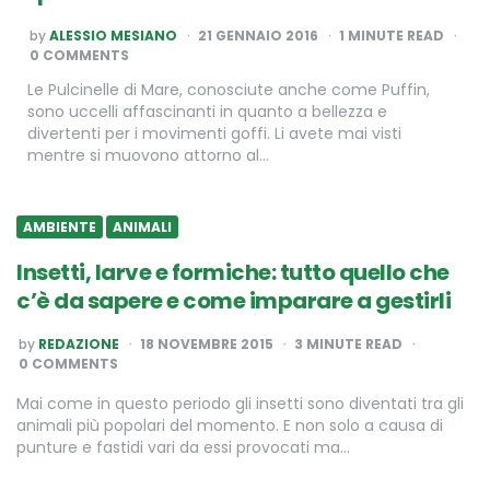
POSTED
by
ALESSIO MESIANO
21 GENNAIO 2016
1
MINUTE READ
BY
0 COMMENTS
Le Pulcinelle di Mare, conosciute anche come Puffin,
sono uccelli affascinanti in quanto a bellezza e
divertenti per i movimenti goffi. Li avete mai visti
mentre si muovono attorno al…
AMBIENTE
ANIMALI
Insetti, larve e formiche: tutto quello che
c’è da sapere e come imparare a gestirli
POSTED
by
REDAZIONE
18 NOVEMBRE 2015
3
MINUTE READ
BY
0 COMMENTS
Mai come in questo periodo gli insetti sono diventati tra gli
animali più popolari del momento. E non solo a causa di
punture e fastidi vari da essi provocati ma…