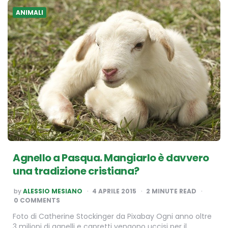
ANIMALI
Agnello a Pasqua. Mangiarlo è davvero
una tradizione cristiana?
POSTED
by
ALESSIO MESIANO
4 APRILE 2015
2
MINUTE READ
BY
0 COMMENTS
Foto di Catherine Stockinger da Pixabay Ogni anno oltre
3 milioni di agnelli e capretti vengono uccisi per il