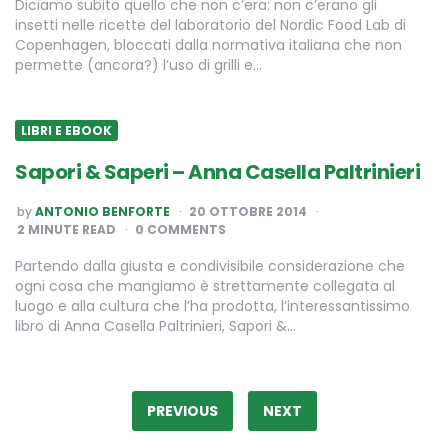
Diciamo subito quello che non c’era: non c’erano gli
insetti nelle ricette del laboratorio del Nordic Food Lab di
Copenhagen, bloccati dalla normativa italiana che non
permette (ancora?) l’uso di grilli e…
LIBRI E EBOOK
Sapori & Saperi – Anna Casella Paltrinieri
POSTED
by
ANTONIO BENFORTE
20 OTTOBRE 2014
BY
2
MINUTE READ
0 COMMENTS
Partendo dalla giusta e condivisibile considerazione che
ogni cosa che mangiamo è strettamente collegata al
luogo e alla cultura che l’ha prodotta, l’interessantissimo
libro di Anna Casella Paltrinieri, Sapori &…
Paginazione
degli
PREVIOUS
NEXT
articoli