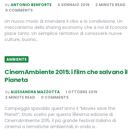
POSTED
by
ANTONIO BENFORTE
4 GENNAIO 2016
2
MINUTE READ
BY
0 COMMENTS
Un nuovo modo di intendere il cibo e la condivisione. Un
meccanismo della sharing economy che a noi di Econote
piace tanto. Un semplice tentativo di conoscere nuove
culture, buona…
AMBIENTE
CinemAmbiente 2015: i film che salvano il
Pianeta
POSTED
by
ALESSANDRA MAZZOTTA
1 OTTOBRE 2015
BY
2
MINUTE READ
0 COMMENTS
Campeggia spavaldo quest’anno il “Movies save the
Planet“, titolo scelto per questa 18esima edizione di
CinemAmbiente 2015, il più grande festival italiano di
cinema a tematiche ambientali, in onda a…