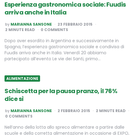
Esperienza gastronomica sociale: Fuudis
arriva anche in Italia
POSTED
by
MARIANNA SANSONE
23 FEBBRAIO 2015
BY
2
MINUTE READ
0 COMMENTS
Dopo aver esordito in Argentina e successivamente in
Spagna, l’esperienza gastronomica sociale e condivisa di
Fuudis arriva anche in Italia. Venerdì 20 abbiamo
partecipato all’evento Le vie dei Santi, primo…
ALIMENTAZIONE
Schiscetta per la pausa pranzo, il 76%
dice sì
POSTED
by
MARIANNA SANSONE
2 FEBBRAIO 2015
2
MINUTE READ
BY
0 COMMENTS
Nell’anno della lotta allo spreco alimentare a partire dalle
scuole e della corretta alimentazione in occasione di EXPO,