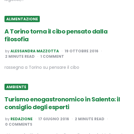
ALIMENTAZIONE
A Torino torna il cibo pensato dalla
filosofia
POSTED
by
ALESSANDRA MAZZOTTA
19 OTTOBRE 2016
BY
2
MINUTE READ
1 COMMENT
rassegna a Torino su pensare il cibo
AMBIENTE
Turismo enogastronomico in Salento: il
consiglio degli esperti
POSTED
by
REDAZIONE
17 GIUGNO 2016
2
MINUTE READ
BY
0 COMMENTS