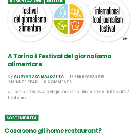
ALIMENTAZIONE
NOTIZIE
A Torino il Festival del giornalismo
alimentare
POSTED
by
ALESSANDRA MAZZOTTA
17 FEBBRAIO 2016
BY
1
MINUTE READ
0 COMMENTS
a Torino il festival del giornalismo alimentare dal 25 al 27
febbraio
SOSTENIBILITÀ
Cosa sono gli home restaurant?