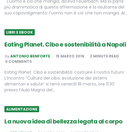
L’uomo è ciò che mangia, diceva Feuerbach. Ma la parte
più drammatica di questa affermazione è la risultante del
suo capovolgimento: l’uomo non è ciò che non mangia. Al…
LIBRI E EBOOK
Eating Planet. Cibo e sostenibilità a Napoli
POSTED
by
ANTONIO BENFORTE
15 MARZO 2016
2
MINUTE READ
BY
0 COMMENTS
Eating Planet. Cibo e sostenibilità: costruire il nostro futuro
L’incontro “Cultura del cibo, evoluzione dei sistemi
alimentari e salute” si terrà venerdì 18 marzo, ore 11.30
presso l’Aula Magna del…
ALIMENTAZIONE
La nuova idea di bellezza legata al corpo