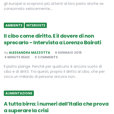
gli europei si scoprono più attenti al loro pasto anche se
consumato velocemente,…
AMBIENTE
INTERVISTE
Il cibo come diritto. E il dovere di non
sprecarlo – Intervista a Lorenzo Bairati
POSTED
by
ALESSANDRA MAZZOTTA
9 GENNAIO 2015
BY
4
MINUTE READ
0 COMMENTS
Il piatto piange. Perché per qualcuno è ancora vuoto di
cibo e di diritti. Tra questi, proprio il diritto al cibo, che per
circa un miliardo di persone ancora non…
ALIMENTAZIONE
A tutta birra: i numeri dell’Italia che prova
a superare la crisi