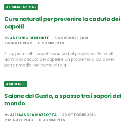
ALIMENTAZIONE
Cure naturali per prevenire la caduta dei
capelli
POSTED
by
ANTONIO BENFORTE
3 NOVEMBRE 2014
BY
1
MINUTE READ
0 COMMENTS
Si sa, per molti i capelli sono un bel problema. Per molti
uomini la caduta dei capelli è un problema a cui dover
porre rimedio. Ma come si fa a…
AMBIENTE
Salone del Gusto, a spasso tra i sapori del
mondo
POSTED
by
ALESSANDRA MAZZOTTA
29 OTTOBRE 2014
BY
2
MINUTE READ
0 COMMENTS