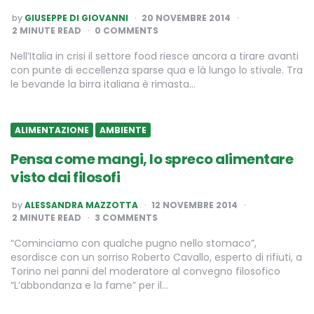
POSTED
by
GIUSEPPE DI GIOVANNI
20 NOVEMBRE 2014
BY
2
MINUTE READ
0 COMMENTS
Nell’Italia in crisi il settore food riesce ancora a tirare avanti
con punte di eccellenza sparse qua e là lungo lo stivale. Tra
le bevande la birra italiana è rimasta…
ALIMENTAZIONE
AMBIENTE
Pensa come mangi, lo spreco alimentare
visto dai filosofi
POSTED
by
ALESSANDRA MAZZOTTA
12 NOVEMBRE 2014
BY
2
MINUTE READ
3 COMMENTS
“Cominciamo con qualche pugno nello stomaco”,
esordisce con un sorriso Roberto Cavallo, esperto di rifiuti, a
Torino nei panni del moderatore al convegno filosofico
“L’abbondanza e la fame” per il…