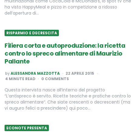
multinazionali come CocaCola e McDonald’s, lo spot tv che
ha visto HappyMeal e pizza in competizione a ridosso
dell’apertura di…
RISPARMIO E DECRESCITA
Filiera corta e autoproduzione: la ricetta
contro lo spreco alimentare di Maurizio
Pallante
POSTED
by
ALESSANDRA MAZZOTTA
22 APRILE 2015
BY
4
MINUTE READ
0 COMMENTS
Questa intervista nasce all’interno del progetto
“L’antispreco è servito. Ricette teoriche e pratiche contro lo
spreco alimentare“. Che siate crescenti o decrescenti (ma
vi auguro felici a prescindere) qui poco…
ECONOTE PRESENTA