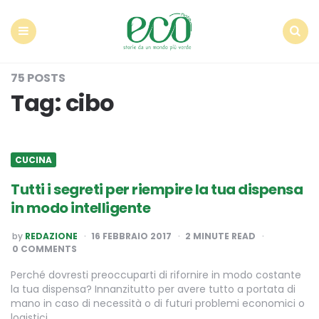
Econote
Menu
Search
75 POSTS
Tag:
cibo
CUCINA
Tutti i segreti per riempire la tua dispensa
in modo intelligente
POSTED
by
REDAZIONE
16 FEBBRAIO 2017
2
MINUTE READ
BY
0 COMMENTS
Perché dovresti preoccuparti di rifornire in modo costante
la tua dispensa? Innanzitutto per avere tutto a portata di
mano in caso di necessità o di futuri problemi economici o
logistici,…