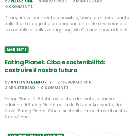
POSTED
by
REDAZIONE
3 MARZO 2016
2
MINUTE READ
BY
0 COMMENTS
Dimagrire velocemente è possibile, basta prendere spunto
dalle it girl di oggi che propongono uno stile di vita sano e
un modello di bellezza raggiungibile C’è una nuova idea di…
AMBIENTE
Eating Planet. Cibo e sostenibilità:
costruire il nostro futuro
POSTED
by
ANTONIO BENFORTE
27 FEBBRAIO 2016
BY
2
MINUTE READ
0 COMMENTS
Eating Planet Il 18 febbraio è stata lanciata la nuova
edizione di Eating Planet edita da Edizioni Ambiente, dal
titolo “Eating Planet. Cibo e sostenibilità: costruire il nostro
futuro” che…