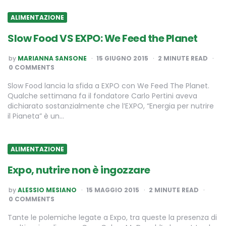
ALIMENTAZIONE
Slow Food VS EXPO: We Feed the Planet
POSTED
by
MARIANNA SANSONE
15 GIUGNO 2015
2
MINUTE READ
BY
0 COMMENTS
Slow Food lancia la sfida a EXPO con We Feed The Planet.
Qualche settimana fa il fondatore Carlo Pertini aveva
dichiarato sostanzialmente che l’EXPO, “Energia per nutrire
il Pianeta” è un…
ALIMENTAZIONE
Expo, nutrire non è ingozzare
POSTED
by
ALESSIO MESIANO
15 MAGGIO 2015
2
MINUTE READ
BY
0 COMMENTS
Tante le polemiche legate a Expo, tra queste la presenza di